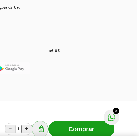
ções de Uso
Selos
stoques.
ferir na rede de lojas físicas.
m aviso prévio. Fast Shop S. A. CNPJ: 43.708.379/0001-
Comprar
1
Selecionar os Cookies