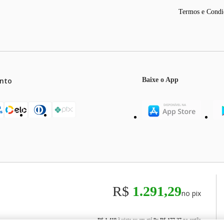
Termos e Condi
nto
Baixe o App
mos o máximo de 5 itens por produto ou enquanto durarem nossos e
o válidos exclusivamente para compras efetuadas no site, podendo di
R$
1.291,29
no pix
odos os preços e condições comerciais estão sujeitos a alteração se
00
R$ 1.419
à vista ou em até
8
x
R$ 177,37
no cartão