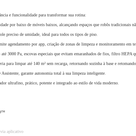
ncia e funcionalidade para transformar sua rotina:
lidade por baixo de móveis baixos, alcançando espaços que robôs tradicionais 
le preciso de umidade, ideal para todos os tipos de piso.
mite agendamento por app, criação de zonas de limpeza e monitoramento em te
o até 3000 Pa, escovas especiais que evitam emaranhados de fios, filtro HEPA q
teria para limpar até 140 m² sem recarga, retornando sozinha à base e retomand
ssistente, garante autonomia total à sua limpeza inteligente.
or ultrafino, prático, potente e integrado ao estilo de vida moderno.
RO™
via aplicativo