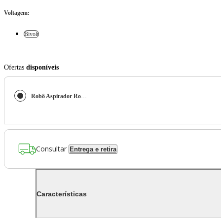
Voltagem
:
Bivolt
Ofertas
disponíveis
Robô Aspirador Ropo Laser Slim Branco
Consultar
Entrega e retira
Características