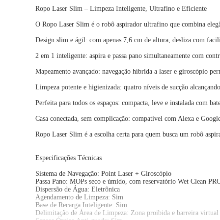
Ropo Laser Slim – Limpeza Inteligente, Ultrafino e Eficiente
O Ropo Laser Slim é o robô aspirador ultrafino que combina elegâ
Design slim e ágil: com apenas 7,6 cm de altura, desliza com faci
2 em 1 inteligente: aspira e passa pano simultaneamente com contro
Mapeamento avançado: navegação híbrida a laser e giroscópio per
Limpeza potente e higienizada: quatro níveis de sucção alcançand
Perfeita para todos os espaços: compacta, leve e instalada com ba
Casa conectada, sem complicação: compatível com Alexa e Google A
Ropo Laser Slim é a escolha certa para quem busca um robô aspirad
Especificações Técnicas
Sistema de Navegação: Point Laser + Giroscópio
Passa Pano: MOPs seco e úmido, com reservatório Wet Clean P
Dispersão de Água: Eletrônica
Agendamento de Limpeza: Sim
Base de Recarga Inteligente: Sim
Delimitação de Área de Limpeza: Zona proibida e barreira virtual 