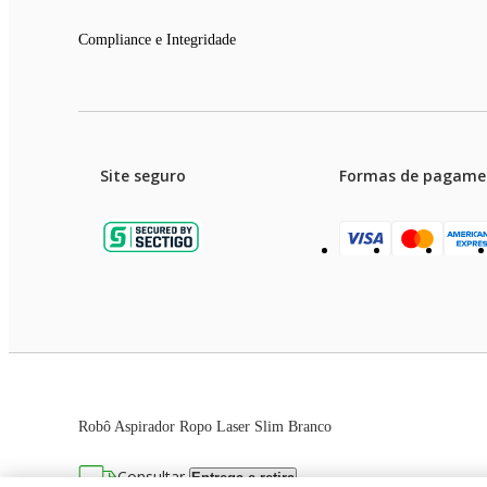
Compliance e Integridade
Site seguro
Formas de pagame
Garanti
Preços e condições de pagament
Robô Aspirador Ropo Laser Slim Branco
As imagens dos produtos são meramente ilustrativas. T
Consultar
Entrega e retira