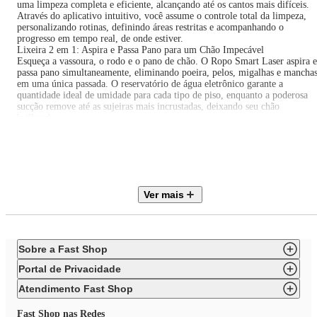
uma limpeza completa e eficiente, alcançando até os cantos mais difíceis.
Através do aplicativo intuitivo, você assume o controle total da limpeza,
personalizando rotinas, definindo áreas restritas e acompanhando o
progresso em tempo real, de onde estiver.
Lixeira 2 em 1: Aspira e Passa Pano para um Chão Impecável
Esqueça a vassoura, o rodo e o pano de chão. O Ropo Smart Laser aspira e
passa pano simultaneamente, eliminando poeira, pelos, migalhas e mancha
em uma única passada. O reservatório de água eletrônico garante a
quantidade ideal de umidade para cada tipo de piso, enquanto a poderosa
sucção remove até as sujeiras mais incrustadas, deixando seu chão
brilhando.
Potência e Eficiência para um Chão Livre de Resíduos
Com a escova V Shaped Hybrid e o sistema triplo de filtragem, o Ropo
Smart Laser remove até as menores partículas de poeira e alérgenos,
proporcionando um ambiente mais limpo e saudável para você e sua
família. Os quatro níveis de potência de sucção e o sensor ultrassônico par
tapetes e carpetes garantem uma limpeza profunda e personalizada para ca
Ver mais
tipo de piso e sujeira, removendo pelos de animais, cabelos e outras sujeira
do dia a dia.
Seu Chão Sempre Limpo, Sem Esforço e com Tecnologia de Ponta
Com a função de recarga automática e Full-Go, o Ropo Smart Laser
trabalha incansavelmente para manter seu chão impecável. Ele retorna
Sobre a Fast Shop
sozinho para a base de recarga quando a bateria está baixa e retoma a
limpeza de onde parou, garantindo que nenhum canto seja esquecido.
Portal de Privacidade
Compatível com Alexa e Google Home, você pode controlar a limpeza co
simples comandos de voz, sem precisar interromper suas atividades.
Atendimento Fast Shop
Sua casa limpa sem você se preocupar com a sujeira com a Estação
Autolimpante Smart Cleaner!
Fast Shop nas Redes