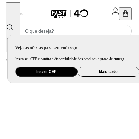
Fechar
Menu
Informe seu CEP
Veja as ofertas para seu endereço!
Insira seu CEP e confira a disponibilidade dos produtos e prazo de entrega.
Home
/
Eletroportátil
/
Equipamento de Limpeza
/
Robô
Inserir CEP
Mais tarde