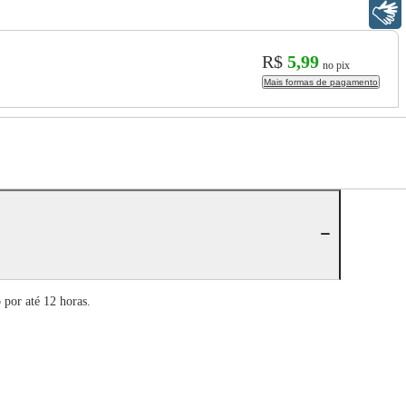
Libras
R$
5,99
no pix
Mais formas de pagamento
 por até 12 horas.