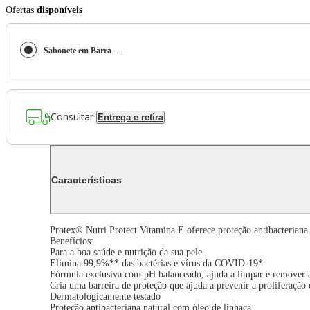
Ofertas
disponíveis
Sabonete em Barra Antibacteriano Protex Nutri Protect Vitamina E 85g
Consultar
Entrega e retira
Características
Protex® Nutri Protect Vitamina E oferece proteção antibacteriana 
Benefícios:
Para a boa saúde e nutrição da sua pele
Elimina 99,9%** das bactérias e vírus da COVID-19*
Fórmula exclusiva com pH balanceado, ajuda a limpar e remover a
Cria uma barreira de proteção que ajuda a prevenir a proliferação 
Dermatologicamente testado
Proteção antibacteriana natural com óleo de linhaça