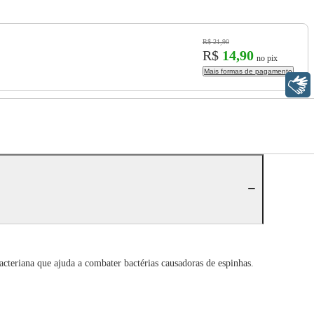
R$ 21,90
R$
14,90
no pix
Mais formas de pagamento
Libras
cteriana que ajuda a combater bactérias causadoras de espinhas.