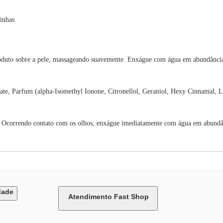
pinhas
oduto sobre a pele, massageando suavemente. Enxágue com água em abundância.
te, Parfum (alpha-Isomethyl Ionone, Citronellol, Geraniol, Hexy Cinnamal, 
s. Ocorrendo contato com os olhos, enxágue imediatamente com água em abundân
dade
Atendimento Fast Shop