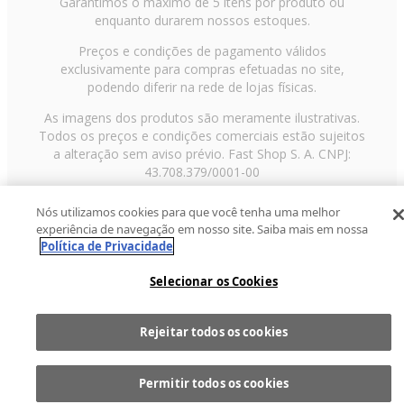
Garantimos o máximo de 5 itens por produto ou
enquanto durarem nossos estoques.
Preços e condições de pagamento válidos
exclusivamente para compras efetuadas no site,
podendo diferir na rede de lojas físicas.
As imagens dos produtos são meramente ilustrativas.
Todos os preços e condições comerciais estão sujeitos
a alteração sem aviso prévio. Fast Shop S. A. CNPJ:
43.708.379/0001-00
Avenida Zaki Narchi, nº 1650, sobreloja, Carandiru, São
Nós utilizamos cookies para que você tenha uma melhor
Paulo/SP, CEP 02029-001, Telefone: 11 3003-3728 ©
experiência de navegação em nosso site. Saiba mais em nossa
2013 Fast Shop - Todos os direitos reservados
RF
Política de Privacidade
Selecionar os Cookies
Rejeitar todos os cookies
Comprar
1
Permitir todos os cookies