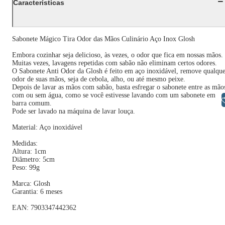
Características
Sabonete Mágico Tira Odor das Mãos Culinário Aço Inox Glosh
Embora cozinhar seja delicioso, às vezes, o odor que fica em nossas mãos.
Muitas vezes, lavagens repetidas com sabão não eliminam certos odores.
O Sabonete Anti Odor da Glosh é feito em aço inoxidável, remove qualqu
odor de suas mãos, seja de cebola, alho, ou até mesmo peixe.
Depois de lavar as mãos com sabão, basta esfregar o sabonete entre as mão
com ou sem água, como se você estivesse lavando com um sabonete em
Libras
barra comum.
Pode ser lavado na máquina de lavar louça.
Material: Aço inoxidável
Medidas:
Altura: 1cm
Diâmetro: 5cm
Peso: 99g
Marca: Glosh
Garantia: 6 meses
EAN: 7903347442362