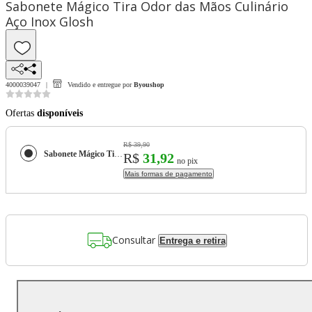
Sabonete Mágico Tira Odor das Mãos Culinário
Aço Inox Glosh
4000039047
Vendido e entregue por
Byoushop
Ofertas
disponíveis
R$ 39,90
Sabonete Mágico Tira Odor das Mãos Culinário Aço Inox Glosh
R$
31,92
no pix
Mais formas de pagamento
Consultar
Entrega e retira