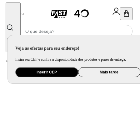
Fechar
Menu
Informe seu CEP
Veja as ofertas para seu endereço!
Insira seu CEP e confira a disponibilidade dos produtos e prazo de entrega.
Home
/
Utilidade Doméstica
/
Organização e Armazenamento
/
Item de Limpeza
Inserir CEP
Mais tarde