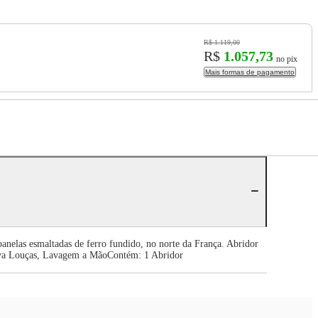
R$ 1.119,00
R$
1.057,73
no pix
Mais formas de pagamento
anelas esmaltadas de ferro fundido, no norte da França. Abridor
ava Louças, Lavagem a MãoContém: 1 Abridor