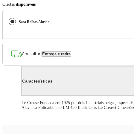
Ofertas
disponíveis
Saca Rolhas Abridor de Vinho Alavanca Policarbonato Lm450 Black Onix Le Creuset
Consultar
Entrega e retira
Características
Le CreusetFundada em 1925 por dois industriais belgas, especiali
Alavanca Policarbonato LM 450 Black Onix Le CreusetDimensõe