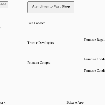
dade
Atendimento Fast Shop
Fale Conosco
e
Termos e Regul
Troca e Devoluções
Termos e Condi
Primeira Compra
Termos e Condi
nto
Baixe o App