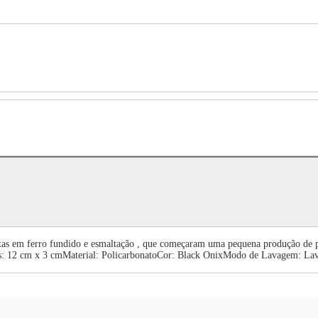
stas em ferro fundido e esmaltação , que começaram uma pequena produção de p
s: 12 cm x 3 cmMaterial: PolicarbonatoCor: Black OnixModo de Lavagem: L