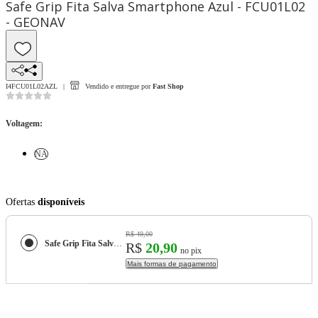
Safe Grip Fita Salva Smartphone Azul - FCU01L02
- GEONAV
I4FCU01L02AZL
Vendido e entregue por
Fast Shop
Voltagem
:
NA
Ofertas
disponíveis
R$ 49,00
Safe Grip Fita Salva Smartphone Azul - FCU01L02 - GEONAV
R$
20,90
no pix
Mais formas de pagamento