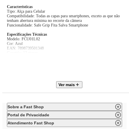
Características
Tipo: Alça para Celular
Compatibilidade: Todas as capas para smartphones, exceto as que não
tenham abertura mínima no recorte da câmera
Funcionalidade: Safe Grip Fita Salva Smartphone
Especificações Técnicas
Modelo: FCU01L02
Cor: Azul
EAN: 7898739501348
Garantia: 12 meses
Dimensões e Peso
Dimensões do produto sem embalagem (AxLxP): 0,08x1,5x26,7 mm
Dimensões do produto com embalagem (AxLxP): 112x70x15 mm
Peso do Produto do sem embalagem: 0,005 Kg
Peso do Produto do com embalagem: 0,01 Kg
Ver mais
Itens Inclusos
01 Safe Grip - Fita Salva Smartphone
01 Manual do usuário
Sobre a Fast Shop
Portal de Privacidade
Atendimento Fast Shop