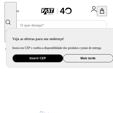
Fechar
Menu
Informe seu CEP
Veja as ofertas para seu endereço!
Insira seu CEP e confira a disponibilidade dos produtos e prazo de entrega.
Home
/
Celular Tablet e Smartwatch
/
Acessório para Celular e Tablet
Inserir CEP
Mais tarde