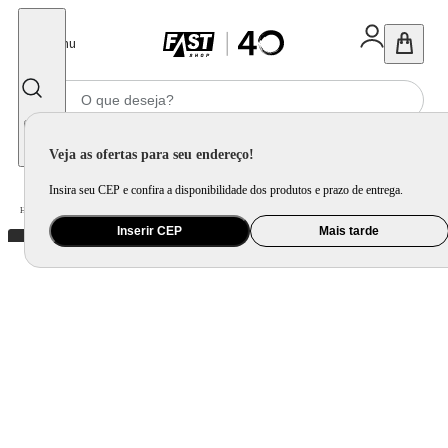
Fechar
Menu
Informe seu CEP
Veja as ofertas para seu endereço!
Insira seu CEP e confira a disponibilidade dos produtos e prazo de entrega.
Home
/
Mercado
/
Bebida
/
Vinho
Inserir CEP
Mais tarde