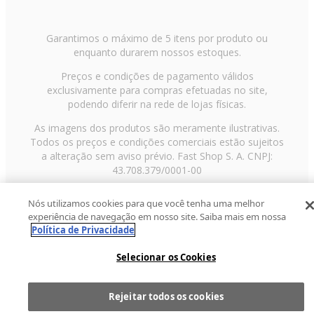
Garantimos o máximo de 5 itens por produto ou
enquanto durarem nossos estoques.
Preços e condições de pagamento válidos
exclusivamente para compras efetuadas no site,
podendo diferir na rede de lojas físicas.
As imagens dos produtos são meramente ilustrativas.
Todos os preços e condições comerciais estão sujeitos
a alteração sem aviso prévio. Fast Shop S. A. CNPJ:
43.708.379/0001-00
Avenida Zaki Narchi, nº 1650, sobreloja, Carandiru, São
Nós utilizamos cookies para que você tenha uma melhor
Paulo/SP, CEP 02029-001, Telefone: 11 3003-3728 ©
experiência de navegação em nosso site. Saiba mais em nossa
2013 Fast Shop - Todos os direitos reservados
RF
Política de Privacidade
Selecionar os Cookies
Rejeitar todos os cookies