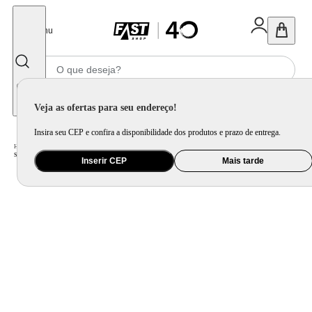
Fechar
Menu
Informe seu CEP
Veja as ofertas para seu endereço!
Insira seu CEP e confira a disponibilidade dos produtos e prazo de entrega.
Home
/
Eletroportátil
/
Preparo de Alimento
/
Sanduicheira
/
Sanduicheira Arno SACB Compacta com Placas Antiaderente - Preta
Inserir CEP
Mais tarde