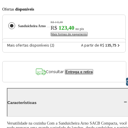
Ofertas
disponíveis
R$ 142,89
Sanduicheira Arno SACB Compacta com Placas Antiaderente - Preta
R$
123,40
no pix
Mais formas de pagamento
Mais ofertas disponíveis (
2
)
A partir de R$
135,75
Consultar
Entrega e retira
Libras
Características
Versatilidade na cozinha Com a Sanduicheira Arno SACB Compacta, você
pode preparar uma grande variedade de lanches, desde sanduíches e panini