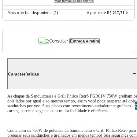
Mais formas de pagamento
Mais ofertas disponíveis (
1
)
A partir de R$
217,71
Consultar
Entrega e retira
Características
As chapas da Sanduicheira e Grill Philco Retrô PGR01V 750W grelham o
dois lados por igual e ao mesmo tempo, assim você pode preparar até dois
Libras
sanduíches por vez. Suas placas com revestimento antiaderente grelham
carnes, peixes e vegetais com muita facilidade e eficiência.
Conte com os 750W de potência da Sanduicheira e Grill Philco Retrô para
preparar seus sanduiches e grelhados em menos tempo! Sua segurança com