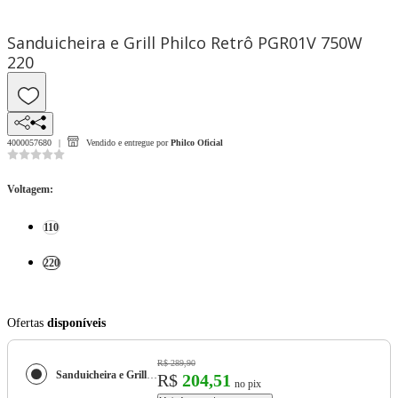
Sanduicheira e Grill Philco Retrô PGR01V 750W
220
4000057680
Vendido e entregue por
Philco Oficial
Voltagem
:
110
220
Ofertas
disponíveis
R$ 289,90
Sanduicheira e Grill Philco Retrô PGR01V 750W
R$
204,51
no pix