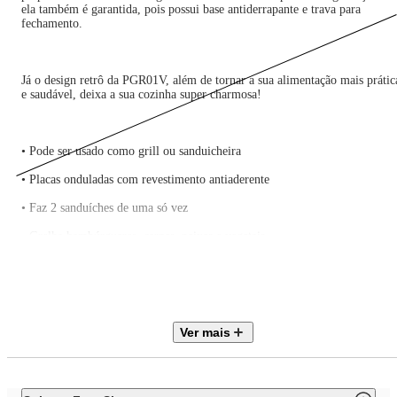
ela também é garantida, pois possui base antiderrapante e trava para
fechamento.
Já o design retrô da PGR01V, além de tornar a sua alimentação mais prátic
e saudável, deixa a sua cozinha super charmosa!
• Pode ser usado como grill ou sanduicheira
• Placas onduladas com revestimento antiaderente
• Faz 2 sanduíches de uma só vez
• Grelha hambúrgueres, carnes, peixes e vegetais
• Luz indicadora de funcionamento (vermelha)
• Luz indicadora de aquecimento (verde)
• Trava de fechamento
Ver mais
• Base antiderrapante
• Pode ser guardado na posição vertical