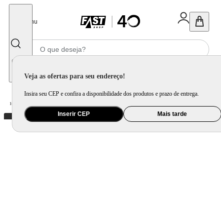
Fechar
Menu
Informe seu CEP
Veja as ofertas para seu endereço!
Insira seu CEP e confira a disponibilidade dos produtos e prazo de entrega.
Home
/
Eletroportátil
/
Preparo de Alimento
/
Sanduicheira
/
Sanduicheira e Grill Philco Retrô PGR01V 750W
Inserir CEP
Mais tarde