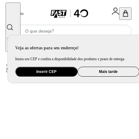
Fechar
Menu
Informe seu CEP
Veja as ofertas para seu endereço!
Insira seu CEP e confira a disponibilidade dos produtos e prazo de entrega.
Home
/
Eletroportátil
/
Preparo de Alimento
/
Sanduicheira
/
Sanduicheira Elétrica Mallory Classic Grill - 2 em 1, Grelha e Assa Pães, Carnes, Peixes e Legumes, Placas Antiaderentes,
Inserir CEP
Mais tarde
Luzes LED