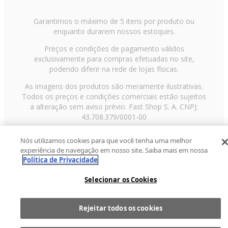
Garantimos o máximo de 5 itens por produto ou
enquanto durarem nossos estoques.
Preços e condições de pagamento válidos
exclusivamente para compras efetuadas no site,
podendo diferir na rede de lojas físicas.
As imagens dos produtos são meramente ilustrativas.
Todos os preços e condições comerciais estão sujeitos
a alteração sem aviso prévio. Fast Shop S. A. CNPJ:
43.708.379/0001-00
Avenida Zaki Narchi, nº 1650, sobreloja, Carandiru, São
Nós utilizamos cookies para que você tenha uma melhor
Paulo/SP, CEP 02029-001, Telefone: 11 3003-3728 ©
experiência de navegação em nosso site. Saiba mais em nossa
2013 Fast Shop - Todos os direitos reservados
RF
Política de Privacidade
Selecionar os Cookies
Rejeitar todos os cookies