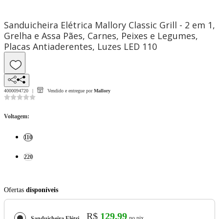
Sanduicheira Elétrica Mallory Classic Grill - 2 em 1,
Grelha e Assa Pães, Carnes, Peixes e Legumes,
Placas Antiaderentes, Luzes LED 110
4000094720
Vendido e entregue por
Mallory
Voltagem
:
110
220
Ofertas
disponíveis
R$
129,99
no pix
Sanduicheira Elétrica Mallory Classic Grill - 2 em 1, Grelha e Assa Pães, Carnes, Peixes e Legumes, Placas Antiaderentes, Luzes LED