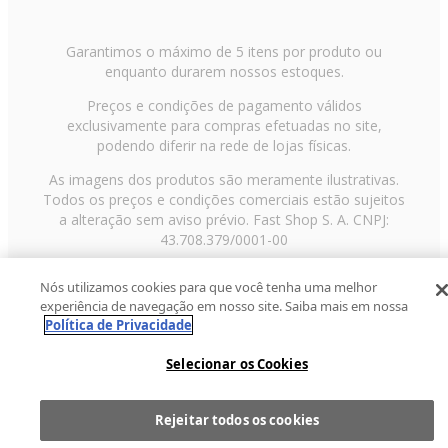
Garantimos o máximo de 5 itens por produto ou
enquanto durarem nossos estoques.
Preços e condições de pagamento válidos
exclusivamente para compras efetuadas no site,
podendo diferir na rede de lojas físicas.
As imagens dos produtos são meramente ilustrativas.
Todos os preços e condições comerciais estão sujeitos
a alteração sem aviso prévio. Fast Shop S. A. CNPJ:
43.708.379/0001-00
Avenida Zaki Narchi, nº 1650, sobreloja, Carandiru, São
Nós utilizamos cookies para que você tenha uma melhor
Paulo/SP, CEP 02029-001, Telefone: 11 3003-3728 ©
experiência de navegação em nosso site. Saiba mais em nossa
2013 Fast Shop - Todos os direitos reservados
RF
Política de Privacidade
Selecionar os Cookies
Rejeitar todos os cookies