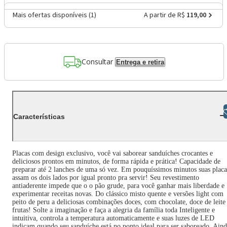
Mais ofertas disponíveis (
1
)
A partir de R$
119,00
Consultar
Entrega e retira
Libras
Características
Placas com design exclusivo, você vai saborear sanduíches crocantes e
deliciosos prontos em minutos, de forma rápida e prática! Capacidade de
preparar até 2 lanches de uma só vez. Em pouquíssimos minutos suas placa
assam os dois lados por igual pronto pra servir! Seu revestimento
antiaderente impede que o o pão grude, para você ganhar mais liberdade e
experimentar receitas novas. Do clássico misto quente e versões light com
peito de peru a deliciosas combinações doces, com chocolate, doce de leite
frutas! Solte a imaginação e faça a alegria da família toda Inteligente e
intuitiva, controla a temperatura automaticamente e suas luzes de LED
indicam quando seu sanduíche está no ponto ideal para ser saboreado. Ain