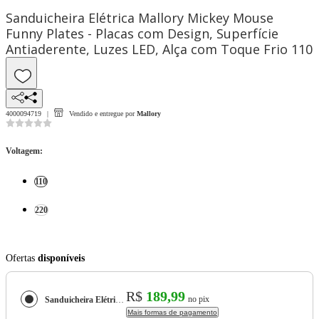
Sanduicheira Elétrica Mallory Mickey Mouse
Funny Plates - Placas com Design, Superfície
Antiaderente, Luzes LED, Alça com Toque Frio 110
4000094719
Vendido e entregue por
Mallory
Voltagem
:
110
220
Ofertas
disponíveis
R$
189,99
no pix
Sanduicheira Elétrica Mallory Mickey Mouse Funny Plates - Placas com Design, Superfície Antiaderente, Luzes LED, Alça com Toque Frio
Mais formas de pagamento