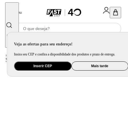
Fechar
Menu
Informe seu CEP
Veja as ofertas para seu endereço!
Insira seu CEP e confira a disponibilidade dos produtos e prazo de entrega.
Home
/
Eletroportátil
/
Preparo de Alimento
/
Sanduicheira
/
Sanduicheira Elétrica Mallory Mickey Mouse Funny Plates - Placas com Design, Superfície Antiaderente, Luzes LED, Alça
com Toque Frio
Inserir CEP
Mais tarde