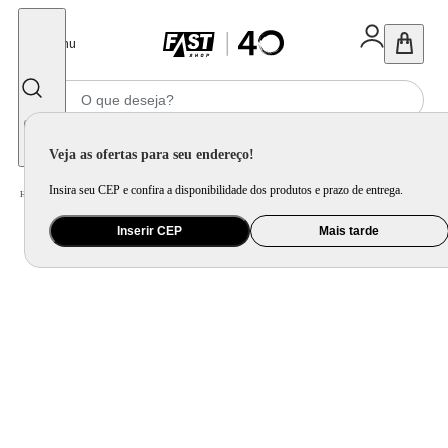
Fechar
Menu
Informe seu CEP
Veja as ofertas para seu endereço!
Insira seu CEP e confira a disponibilidade dos produtos e prazo de entrega.
Home
/
Eletroportátil
/
Preparo de Alimento
/
Sanduicheira
/
Sanduicheira Preta Grill Ultra S13
Inserir CEP
Mais tarde