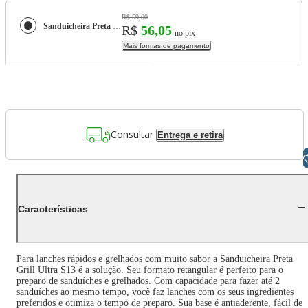
R$ 59,00
Sanduicheira Preta Grill Ultra S13
R$
56,05
no pix
Mais formas de pagamento
Consultar
Entrega e retira
Libras
Características
Para lanches rápidos e grelhados com muito sabor a Sanduicheira Preta
Grill Ultra S13 é a solução. Seu formato retangular é perfeito para o
preparo de sanduíches e grelhados. Com capacidade para fazer até 2
sanduíches ao mesmo tempo, você faz lanches com os seus ingredientes
preferidos e otimiza o tempo de preparo. Sua base é antiaderente, fácil de