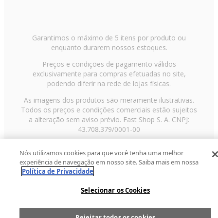
Garantimos o máximo de 5 itens por produto ou
enquanto durarem nossos estoques.
Preços e condições de pagamento válidos
exclusivamente para compras efetuadas no site,
podendo diferir na rede de lojas físicas.
As imagens dos produtos são meramente ilustrativas.
Todos os preços e condições comerciais estão sujeitos
a alteração sem aviso prévio. Fast Shop S. A. CNPJ:
43.708.379/0001-00
Avenida Zaki Narchi, nº 1650, sobreloja, Carandiru, São
Nós utilizamos cookies para que você tenha uma melhor
Paulo/SP, CEP 02029-001, Telefone: 11 3003-3728 ©
experiência de navegação em nosso site. Saiba mais em nossa
2013 Fast Shop - Todos os direitos reservados
RF
Política de Privacidade
Selecionar os Cookies
Rejeitar todos os cookies