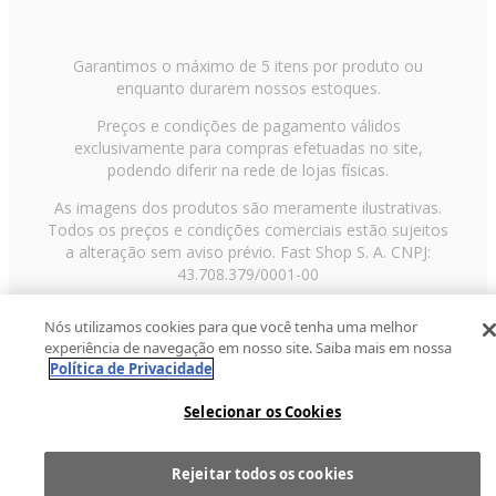
Garantimos o máximo de 5 itens por produto ou
enquanto durarem nossos estoques.
Preços e condições de pagamento válidos
exclusivamente para compras efetuadas no site,
podendo diferir na rede de lojas físicas.
As imagens dos produtos são meramente ilustrativas.
Todos os preços e condições comerciais estão sujeitos
a alteração sem aviso prévio. Fast Shop S. A. CNPJ:
43.708.379/0001-00
Avenida Zaki Narchi, nº 1650, sobreloja, Carandiru, São
Nós utilizamos cookies para que você tenha uma melhor
Paulo/SP, CEP 02029-001, Telefone: 11 3003-3728 ©
experiência de navegação em nosso site. Saiba mais em nossa
2013 Fast Shop - Todos os direitos reservados
RF
Política de Privacidade
Selecionar os Cookies
Rejeitar todos os cookies