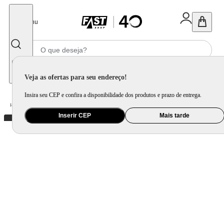
Fechar
Menu
Informe seu CEP
Veja as ofertas para seu endereço!
Insira seu CEP e confira a disponibilidade dos produtos e prazo de entrega.
Home
/
Mercado
/
Bebida
/
Vinho
Inserir CEP
Mais tarde