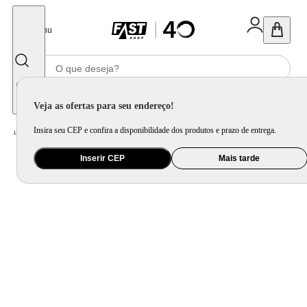
Fechar
Menu
Informe seu CEP
Veja as ofertas para seu endereço!
Insira seu CEP e confira a disponibilidade dos produtos e prazo de entrega.
Home
/
Saúde e Beleza
/
Cuidado Pessoal
/
Secador de Cabelo
Inserir CEP
Mais tarde