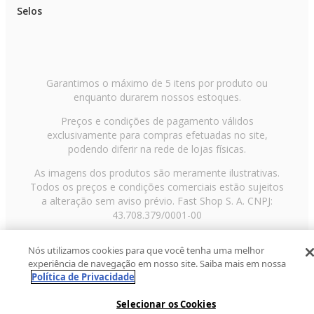
Selos
Garantimos o máximo de 5 itens por produto ou
enquanto durarem nossos estoques.
Preços e condições de pagamento válidos
exclusivamente para compras efetuadas no site,
podendo diferir na rede de lojas físicas.
As imagens dos produtos são meramente ilustrativas.
Todos os preços e condições comerciais estão sujeitos
a alteração sem aviso prévio. Fast Shop S. A. CNPJ:
43.708.379/0001-00
Avenida Zaki Narchi, nº 1650, sobreloja, Carandiru, São
Nós utilizamos cookies para que você tenha uma melhor
Paulo/SP, CEP 02029-001, Telefone: 11 3003-3728 ©
experiência de navegação em nosso site. Saiba mais em nossa
2013 Fast Shop - Todos os direitos reservados
RF
Política de Privacidade
Selecionar os Cookies