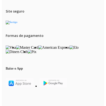
Garantia (Dias): 360
Observação: Somente faturamos para o nosso consumidor final, ou seja, n
Site seguro
faturamos pedidos para CNPJ por este portal de vendas;
Formas de pagamento
Baixe o App