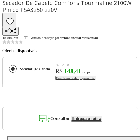
Secador De Cabelo Com íons Tourmaline 2100W
Philco PSA3250 220V
4000102293
Vendido e entregue por
Webcontinental Marketplace
Ofertas
disponíveis
R$ 164,90
Secador De Cabelo Com íons Tourmaline 2100W Philco PSA3250 220V
R$
148,41
no pix
Mais formas de pagamento
Consultar
Entrega e retira