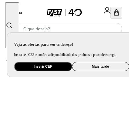
Fechar
Menu
Informe seu CEP
Veja as ofertas para seu endereço!
Insira seu CEP e confira a disponibilidade dos produtos e prazo de entrega.
Home
/
Saúde e Beleza
/
Cuidado Pessoal
/
Secador de Cabelo
Inserir CEP
Mais tarde