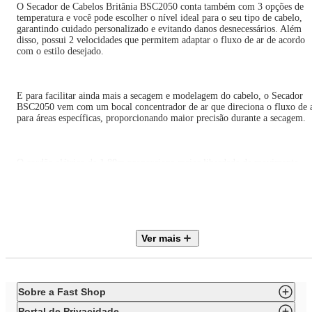
O Secador de Cabelos Britânia BSC2050 conta também com 3 opções de
temperatura e você pode escolher o nível ideal para o seu tipo de cabelo,
garantindo cuidado personalizado e evitando danos desnecessários. Além
disso, possui 2 velocidades que permitem adaptar o fluxo de ar de acordo
com o estilo desejado.
E para facilitar ainda mais a secagem e modelagem do cabelo, o Secador
BSC2050 vem com um bocal concentrador de ar que direciona o fluxo de 
para áreas específicas, proporcionando maior precisão durante a secagem.
O cordão elétrico de 1,80m proporciona maior liberdade de movimento
durante o uso e conta com uma alça para facilitar o armazenamento,
mantendo o ambiente organizado e evitando que o cabo se enrole.
Com alta vazão de ar e temperatura, o Secador de Cabelos Britânia
Ver mais
BSC2050 oferece mais força e poder, garantindo a melhor performance de
uso.
Sobre a Fast Shop
• Três temperaturas disponíveis
Portal de Privacidade