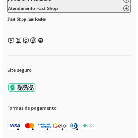
• Duas velocidades
Atendimento Fast Shop
• Jato de ar frio
Fast Shop nas Redes
• Acessório concentrador de ar
• Grade traseira removível
• Cordão elétrico com 1,80m
• Anel de pendurar
• Motor AC
Site seguro
• Metal e plástico
Formas de pagamento