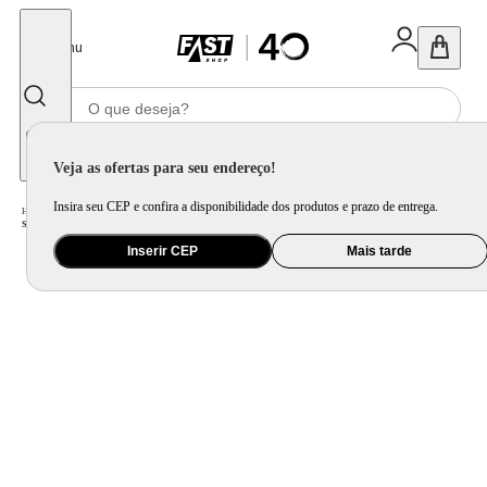
Fechar
Menu
Informe seu CEP
Veja as ofertas para seu endereço!
Insira seu CEP e confira a disponibilidade dos produtos e prazo de entrega.
Home
/
Saúde e Beleza
/
Cuidado Pessoal
/
Secador de Cabelo
/
Secador de Cabelos Britânia BSC2050 Motor Profissional 2000W
Inserir CEP
Mais tarde