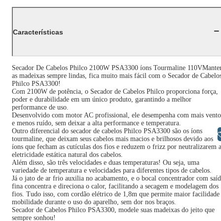
Características
Secador De Cabelos Philco 2100W PSA3300 íons Tourmaline 110VMante
as madeixas sempre lindas, fica muito mais fácil com o Secador de Cabelo
Philco PSA3300!
Com 2100W de potência, o Secador de Cabelos Philco proporciona força,
poder e durabilidade em um único produto, garantindo a melhor
performance de uso.
Desenvolvido com motor AC profissional, ele desempenha com mais vento
e menos ruído, sem deixar a alta performance e temperatura.
Outro diferencial do secador de cabelos Philco PSA3300 são os íons
Libras
tourmaline, que deixam seus cabelos mais macios e brilhosos devido aos
íons que fecham as cutículas dos fios e reduzem o frizz por neutralizarem 
eletricidade estática natural dos cabelos.
Além disso, são três velocidades e duas temperaturas! Ou seja, uma
variedade de temperatura e velocidades para diferentes tipos de cabelos.
Já o jato de ar frio auxilia no acabamento, e o bocal concentrador com saí
fina concentra e direciona o calor, facilitando a secagem e modelagem dos
fios. Tudo isso, com cordão elétrico de 1,8m que permite maior facilidade
mobilidade durante o uso do aparelho, sem dor nos braços.
Secador de Cabelos Philco PSA3300, modele suas madeixas do jeito que
sempre sonhou!