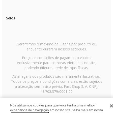
Selos
Garantimos o máximo de 5 itens por produto ou
enquanto durarem nossos estoques.
Preços e condições de pagamento válidos
exclusivamente para compras efetuadas no site,
podendo diferir na rede de lojas físicas.
As imagens dos produtos são meramente ilustrativas.
Todos os preços e condições comerciais estão sujeitos
a alteração sem aviso prévio. Fast Shop S. A. CNPJ:
43.708.379/0001-00
Avenida Zaki Narchi, nº 1650, sobreloja, Carandiru, São
Paulo/SP, CEP 02029-001, Telefone: 11 3003-3728 ©
Nós utilizamos cookies para que você tenha uma melhor
experiência de navegação em nosso site. Saiba mais em nossa
2013 Fast Shop - Todos os direitos reservados
RF