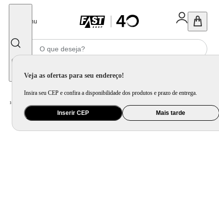
Fechar
Menu
Informe seu CEP
Veja as ofertas para seu endereço!
Insira seu CEP e confira a disponibilidade dos produtos e prazo de entrega.
Home
/
Saúde e Beleza
/
Cuidado Pessoal
/
Secador de Cabelo
Inserir CEP
Mais tarde