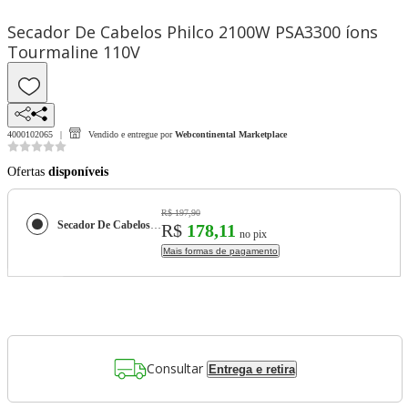
Secador De Cabelos Philco 2100W PSA3300 íons
Tourmaline 110V
4000102065
Vendido e entregue por
Webcontinental Marketplace
Ofertas
disponíveis
R$ 197,90
Secador De Cabelos Philco 2100W PSA3300 íons Tourmaline 110V
R$
178,11
no pix
Mais formas de pagamento
Consultar
Entrega e retira