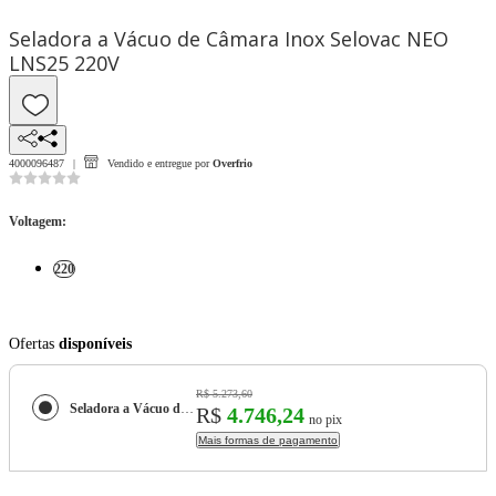
Seladora a Vácuo de Câmara Inox Selovac NEO
LNS25 220V
4000096487
Vendido e entregue por
Overfrio
Voltagem
:
220
Ofertas
disponíveis
R$ 5.273,60
Seladora a Vácuo de Câmara Inox Selovac NEO LNS25 220V
R$
4.746,24
no pix
Mais formas de pagamento