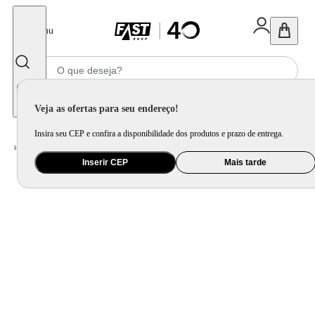
Fechar
Menu
Informe seu CEP
Veja as ofertas para seu endereço!
Insira seu CEP e confira a disponibilidade dos produtos e prazo de entrega.
Home
/
Eletroportátil
/
Cozinha Criativa
/
Termocirculador, Sous Vide e Mais
Inserir CEP
Mais tarde