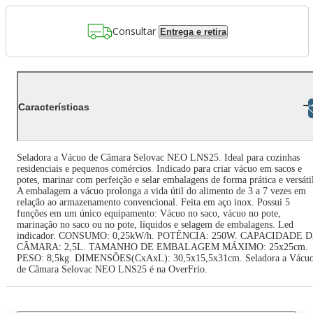
Consultar
Entrega e retira
Características
Libras
Seladora a Vácuo de Câmara Selovac NEO LNS25. Ideal para cozinhas
residenciais e pequenos comércios. Indicado para criar vácuo em sacos e
potes, marinar com perfeição e selar embalagens de forma prática e versáti
A embalagem a vácuo prolonga a vida útil do alimento de 3 a 7 vezes em
relação ao armazenamento convencional. Feita em aço inox. Possui 5
funções em um único equipamento: Vácuo no saco, vácuo no pote,
marinação no saco ou no pote, líquidos e selagem de embalagens. Led
indicador. CONSUMO: 0,25kW/h. POTÊNCIA: 250W. CAPACIDADE 
CÂMARA: 2,5L. TAMANHO DE EMBALAGEM MÁXIMO: 25x25cm.
PESO: 8,5kg. DIMENSÕES(CxAxL): 30,5x15,5x31cm. Seladora a Vácu
de Câmara Selovac NEO LNS25 é na OverFrio.