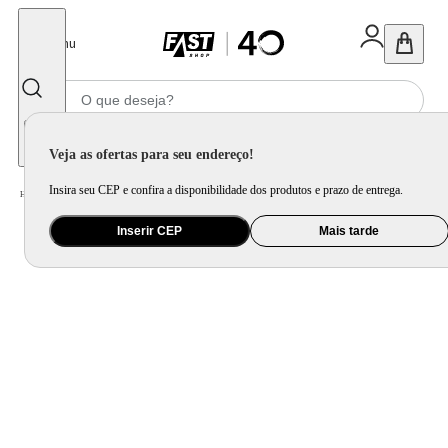
Fechar
Menu
Informe seu CEP
Veja as ofertas para seu endereço!
Insira seu CEP e confira a disponibilidade dos produtos e prazo de entrega.
Home
/
Celular Tablet e Smartwatch
/
Smartband e Pulseira
Inserir CEP
Mais tarde