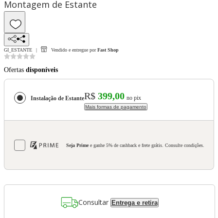
Montagem de Estante
GI_ESTANTE
Vendido e entregue por
Fast Shop
Ofertas
disponíveis
R$
399,00
no pix
Instalação de Estante
Mais formas de pagamento
Seja Prime
e ganhe 5% de cashback e frete grátis. Consulte condições.
Consultar
Entrega e retira