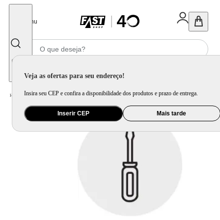
Fechar
Menu
Informe seu CEP
Veja as ofertas para seu endereço!
Insira seu CEP e confira a disponibilidade dos produtos e prazo de entrega.
Home
/
Serviços
/
Operacional
/
Instalação
/
Instalação de Estante
Inserir CEP
Mais tarde