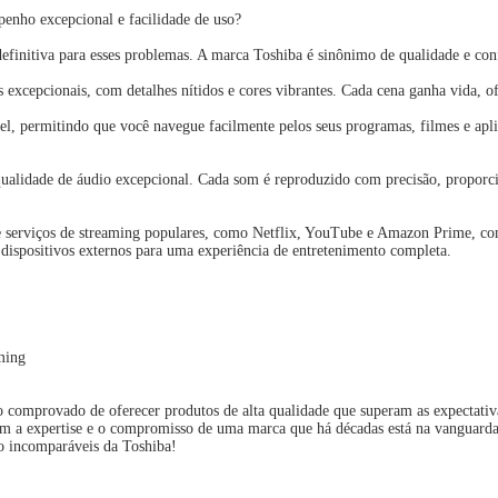
enho excepcional e facilidade de uso?
nitiva para esses problemas. A marca Toshiba é sinônimo de qualidade e conf
xcepcionais, com detalhes nítidos e cores vibrantes. Cada cena ganha vida, of
l, permitindo que você navegue facilmente pelos seus programas, filmes e aplica
ualidade de áudio excepcional. Cada som é reproduzido com precisão, proporc
e serviços de streaming populares, como Netflix, YouTube e Amazon Prime, co
dispositivos externos para uma experiência de entretenimento completa.
aming
o comprovado de oferecer produtos de alta qualidade que superam as expecta
 a expertise e o compromisso de uma marca que há décadas está na vanguarda 
o incomparáveis da Toshiba!