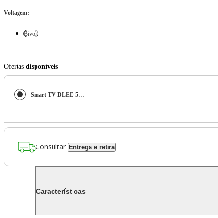
Voltagem
:
Bivolt
Ofertas
disponíveis
Smart TV DLED 50" 4K Toshiba VIDAA 3HDMI 2USB Wi-Fi TB054
Consultar
Entrega e retira
Características