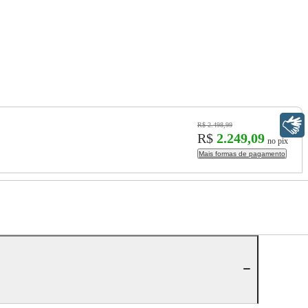
Libras
R$ 2.498,99
R$
2.249,09
no pix
Mais formas de pagamento