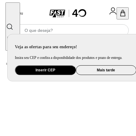
Fechar
Menu
Informe seu CEP
Veja as ofertas para seu endereço!
Insira seu CEP e confira a disponibilidade dos produtos e prazo de entrega.
Home
/
Celular Tablet e Smartwatch
/
Celular e Smartphone
Inserir CEP
Mais tarde