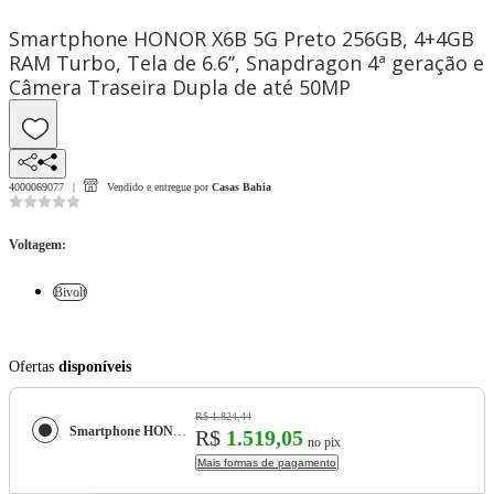
Smartphone HONOR X6B 5G Preto 256GB, 4+4GB
RAM Turbo, Tela de 6.6’’, Snapdragon 4ª geração e
Câmera Traseira Dupla de até 50MP
4000069077
Vendido e entregue por
Casas Bahia
Voltagem
:
Bivolt
Ofertas
disponíveis
R$ 1.824,44
Smartphone HONOR X6B 5G Preto 256GB, 4+4GB RAM Turbo, Tela de 6.6’’, Snapdragon 4ª geração e Câmera Traseira Dupla de até 50MP
R$
1.519,05
no pix
Mais formas de pagamento