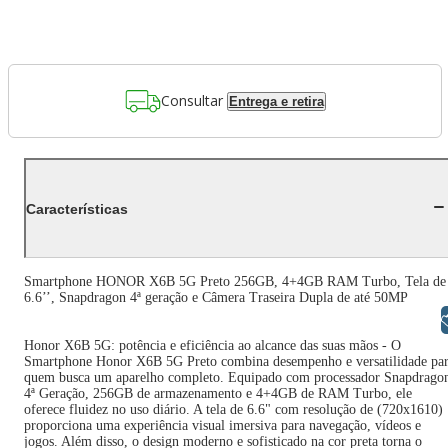
Consultar
Entrega e retira
Características
Smartphone HONOR X6B 5G Preto 256GB, 4+4GB RAM Turbo, Tela de
6.6’’, Snapdragon 4ª geração e Câmera Traseira Dupla de até 50MP
Libras
Honor X6B 5G: potência e eficiência ao alcance das suas mãos - O
Smartphone Honor X6B 5G Preto combina desempenho e versatilidade pa
quem busca um aparelho completo. Equipado com processador Snapdrago
4ª Geração, 256GB de armazenamento e 4+4GB de RAM Turbo, ele
oferece fluidez no uso diário. A tela de 6.6" com resolução de (720x1610)
proporciona uma experiência visual imersiva para navegação, vídeos e
jogos. Além disso, o design moderno e sofisticado na cor preta torna o