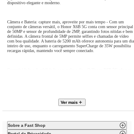
dispositivo elegante e moderno.
Câmera e Bateria: capture mais, aproveite por mais tempo - Com um
conjunto de câmeras versátil, o Honor X6B 5G conta com sensor principal
de 50MP e sensor de profundidade de 2MP, garantindo fotos nítidas e bem
definidas. A câmera frontal de 5MP permite selfies e chamadas de vídeo
com boa qualidade. A bateria de 5200 mAh oferece autonomia para um dia
inteiro de uso, enquanto o carregamento SuperCharge de 35W possibilita
recargas rápidas, mantendo você sempre conectado.
Conectividade e durabilidade para o dia a dia - O Honor X6B 5G oferece
conexão ultrarrápida com suporte à rede 5G, além de Wi-Fi, Bluetooth 5.1
entrada USB-C. Rodando Android 14 com a interface Magic OS 8, ele traz
personalizações e recursos otimizados. Com certificação SGS Premium de
resistência a quedas e proteção IP64 contra respingos, o dispositivo
proporciona mais durabilidade e segurança para o seu dia a dia.
Ver mais
Especificações técnicas
Marca: HONOR
Conectividade: Bluetooth, Wi-Fi, GPS, Entrada USB Tipo-C
Chips: Dual Chip
Sobre a Fast Shop
Tipo do Chip: Nano SIM
Bateria (mAh): 5.200
Portal de Privacidade