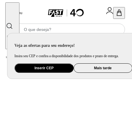
Fechar
Menu
Informe seu CEP
Veja as ofertas para seu endereço!
Insira seu CEP e confira a disponibilidade dos produtos e prazo de entrega.
Home
/
Celular Tablet e Smartwatch
/
Celular e Smartphone
Inserir CEP
Mais tarde