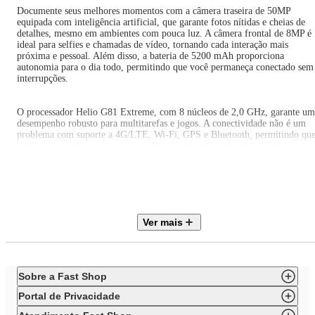
Documente seus melhores momentos com a câmera traseira de 50MP
equipada com inteligência artificial, que garante fotos nítidas e cheias de
detalhes, mesmo em ambientes com pouca luz. A câmera frontal de 8MP é
ideal para selfies e chamadas de vídeo, tornando cada interação mais
próxima e pessoal. Além disso, a bateria de 5200 mAh proporciona
autonomia para o dia todo, permitindo que você permaneça conectado sem
interrupções.
O processador Helio G81 Extreme, com 8 núcleos de 2,0 GHz, garante um
desempenho robusto para multitarefas e jogos. A conectividade não é um
problema com suporte a 4G/LTE, Wi-Fi, GPS e Bluetooth, permitindo qu
você se mantenha sempre conectado, não importa onde esteja. Com o
sistema operacional Android 15, você terá acesso a recursos e atualizações
necessárias para uma experiência completa.
Desfrute da segurança com o leitor de impressão digital e o reconheciment
facial, que garantem que suas informações estejam protegidas. O Motorola
Ver mais
Moto G06 combina tecnologia avançada e design moderno na cor Bege,
sendo a escolha perfeita para quem valoriza tanto a estética quanto a
funcionalidade em um dispositivo móvel.
Sobre a Fast Shop
Especificações técnicas
Marca: Motorola
Portal de Privacidade
PERFORMANCE