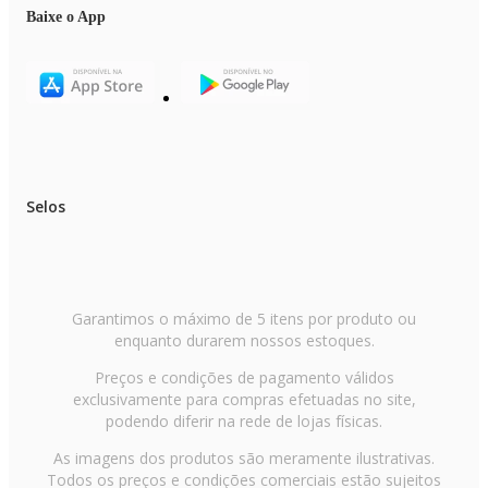
SENSORES
Baixe o App
- Acelerômetro
- Proximidade
- Luz Ambiente
- Desbloqueio facial
- Impressão Digital na lateral
DESIGN
Peso:
- 194 g
Selos
Dimensões:
- Altura (mm): 171,35
- Largura (mm): 77,50
- Profundidade (mm): 8,31
Entradas:
Garantimos o máximo de 5 itens por produto ou
- Entrada P2 Fone de Ouvido
enquanto durarem nossos estoques.
Preços e condições de pagamento válidos
CÂMERA
exclusivamente para compras efetuadas no site,
Câmera Traseira:
- Câmera Principal: 50 MP | Lente 74,26 | Abertura f/1,8
podendo diferir na rede de lojas físicas.
- Zoom Digital: 6x
- Flash: Sim | LED
As imagens dos produtos são meramente ilustrativas.
Todos os preços e condições comerciais estão sujeitos
Câmera Frontal: