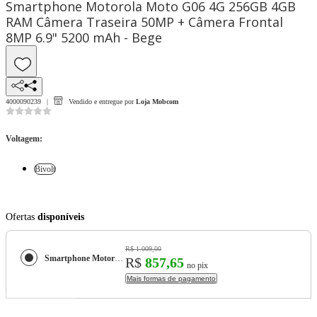
Smartphone Motorola Moto G06 4G 256GB 4GB
RAM Câmera Traseira 50MP + Câmera Frontal
8MP 6.9" 5200 mAh - Bege
4000090239
Vendido e entregue por
Loja Mobcom
Voltagem
:
Bivolt
Ofertas
disponíveis
R$ 1.009,00
Smartphone Motorola Moto G06 4G 256GB 4GB RAM Câmera Traseira 50MP + Câmera Frontal 8MP 6.9" 5200 mAh - Bege
R$
857,65
no pix
Mais formas de pagamento