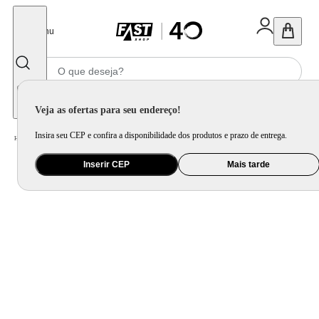
Fechar
Menu
Informe seu CEP
Veja as ofertas para seu endereço!
Insira seu CEP e confira a disponibilidade dos produtos e prazo de entrega.
Home
/
Mercado
/
Alimento
/
Snack Saudável
Inserir CEP
Mais tarde