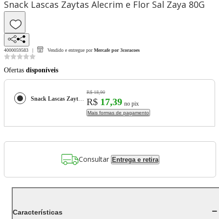
Snack Lascas Zaytas Alecrim e Flor Sal Zaya 80G
4000059583
Vendido e entregue por
Mercafe por 3coracoes
Ofertas
disponíveis
R$ 18,90
Snack Lascas Zaytas Alecrim e Flor Sal Zaya 80G
R$
17,39
no pix
Mais formas de pagamento
Consultar
Entrega e retira
Características