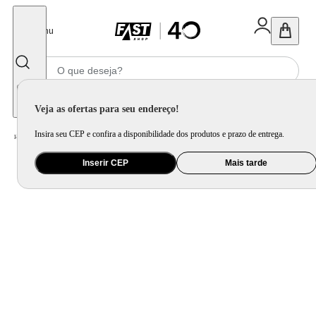
Fechar
Menu
Informe seu CEP
Veja as ofertas para seu endereço!
Insira seu CEP e confira a disponibilidade dos produtos e prazo de entrega.
Home
/
Móveis e Decoração
/
Móveis para Sala de Estar
/
Sofá
Inserir CEP
Mais tarde