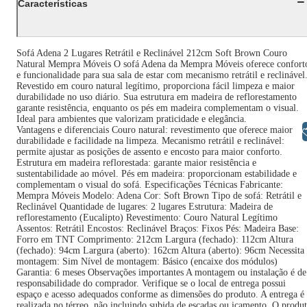
Características
Sofá Adena 2 Lugares Retrátil e Reclinável 212cm Soft Brown Couro
Natural Mempra Móveis O sofá Adena da Mempra Móveis oferece confort
e funcionalidade para sua sala de estar com mecanismo retrátil e reclinável
Revestido em couro natural legítimo, proporciona fácil limpeza e maior
durabilidade no uso diário. Sua estrutura em madeira de reflorestamento
garante resistência, enquanto os pés em madeira complementam o visual.
Ideal para ambientes que valorizam praticidade e elegância.
Vantagens e diferenciais Couro natural: revestimento que oferece maior
Libras
durabilidade e facilidade na limpeza. Mecanismo retrátil e reclinável:
permite ajustar as posições de assento e encosto para maior conforto.
Estrutura em madeira reflorestada: garante maior resistência e
sustentabilidade ao móvel. Pés em madeira: proporcionam estabilidade e
complementam o visual do sofá. Especificações Técnicas Fabricante:
Mempra Móveis Modelo: Adena Cor: Soft Brown Tipo de sofá: Retrátil e
Reclinável Quantidade de lugares: 2 lugares Estrutura: Madeira de
reflorestamento (Eucalipto) Revestimento: Couro Natural Legítimo
Assentos: Retrátil Encostos: Reclinável Braços: Fixos Pés: Madeira Base:
Forro em TNT Comprimento: 212cm Largura (fechado): 112cm Altura
(fechado): 94cm Largura (aberto): 162cm Altura (aberto): 96cm Necessita
montagem: Sim Nível de montagem: Básico (encaixe dos módulos)
Garantia: 6 meses Observações importantes A montagem ou instalação é de
responsabilidade do comprador. Verifique se o local de entrega possui
espaço e acesso adequados conforme as dimensões do produto. A entrega é
realizada no térreo, não incluindo subida de escadas ou içamento. O produ