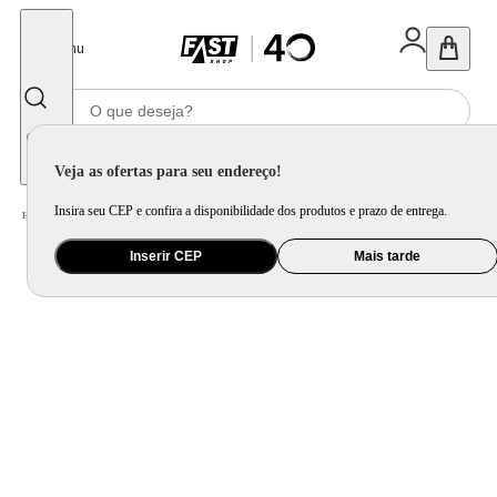
Fechar
Menu
Informe seu CEP
Veja as ofertas para seu endereço!
Insira seu CEP e confira a disponibilidade dos produtos e prazo de entrega.
Home
/
Móveis e Decoração
/
Móveis para Sala de Estar
/
Sofá
Inserir CEP
Mais tarde