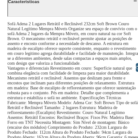
Características
Sofá Adena 2 Lugares Retrátil e Reclinável 232cm Soft Brown Couro
Natural Legítimo Mempra Móveis Organize seu espaço de convívio com o
sofá Adena 2 lugares da Mempra Móveis, em couro natural na cor Soft
Brown. O mecanismo retrátil e reclinável permite ajustar as posições de
assento e encosto conforme a necessidade de descanso. A estrutura em
madeira de eucalipto oferece suporte consistente, enquanto o revestimento
em couro legitimo agrega durabilidade e facilidade de manutenção. Integra
se a diferentes ambientes, desde salas compactas a espaços mais amplos,
com design que valoriza a funcionalidade.
Libras
Vantagens e diferenciais Revestimento em couro: Superfície natural que
combina elegância com facilidade de limpeza para maior durabilidade.
Mecanismo retrátil e reclinável: Assentos que deslizam para frente e
encostos que inclinam para diferentes posições de relaxamento. Estrutura
em madeira: Base de eucalipto de reflorestamento que oferece sustentação
robusta para o conjunto. Pés em madeira: Detalhe que complementa a
estrutura e estabiliza o sofá no ambiente. Especificações Técnicas
Fabricante: Mempra Móveis Modelo: Adena Cor: Soft Brown Tipo de sofá
Retrátil e Reclinável Tamanho: 2 lugares Estrutura: Madeira de
reflorestamento (Eucalipto) Revestimento: Couro Natural Legítimo
Assentos: Retrátil Encostos: Reclinável Braços: Fixos Pés: Madeira Base:
Forro em TNT Necessita Montagem: Sim Nível de montagem: Básico
(encaixe dos módulos) Comprimento do Produto: 232cm Largura do
Produto Fechado: 112cm Altura do Produto Fechado: 94cm Largura do
Produto Aberto: 162cm Altura do Produto Aberto: 96cm Garantia: 6 meses