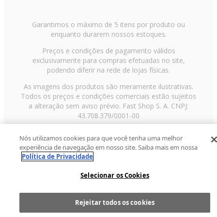
Garantimos o máximo de 5 itens por produto ou
enquanto durarem nossos estoques.
Preços e condições de pagamento válidos
exclusivamente para compras efetuadas no site,
podendo diferir na rede de lojas físicas.
As imagens dos produtos são meramente ilustrativas.
Todos os preços e condições comerciais estão sujeitos
a alteração sem aviso prévio. Fast Shop S. A. CNPJ:
43.708.379/0001-00
Avenida Zaki Narchi, nº 1650, sobreloja, Carandiru, São
Nós utilizamos cookies para que você tenha uma melhor
Paulo/SP, CEP 02029-001, Telefone: 11 3003-3728 ©
experiência de navegação em nosso site. Saiba mais em nossa
2013 Fast Shop - Todos os direitos reservados
RF
Política de Privacidade
Selecionar os Cookies
Rejeitar todos os cookies