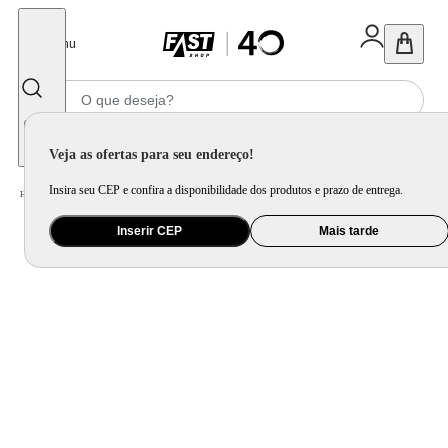
Fechar
Menu
Informe seu CEP
Veja as ofertas para seu endereço!
Insira seu CEP e confira a disponibilidade dos produtos e prazo de entrega.
Home
/
Móveis e Decoração
/
Móveis para Sala de Estar
/
Sofá
Inserir CEP
Mais tarde