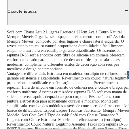
Características
Sofá com Chaise Asti 2 Lugares Esquerda 227cm Avelã Couro Natural
Mempra Móveis Organize seu espaço de relaxamento com o sofá Asti da
Mempra Móveis, composto por dois lugares e chaise lateral esquerda. O
revestimento em couro natural proporciona durabilidade e fácil limpeza,
enquanto a estrutura em eucalipto garante estabilidade. Os assentos com
espuma D-33 soft e encostos com fibra de silicone em colmeia oferecem
conforto adequado para momentos de descanso. Ideal para salas de estar
modernas, complementa diferentes estilos de decoração com seus pés
metálicos e design contemporâneo.
Vantagens e diferenciais Estrutura em madeira: eucalipto de reflorestament
Libras
garante resistência e estabilidade. Revestimento em couro: natural legítimo
proporciona durabilidade e sofisticação ao ambiente. Preenchimento
especial: fibra de silicone em formato de colmeia nos encostos e braços pa
conforto uniforme. Assentos otimizados: espuma D-33 soft com manta de
silicone oferece apoio adequado ao peso corporal. Pés metálicos: com
pintura eletrostática para acabamento durável e moderno. Montagem
simplificada: encaixe dos módulos através de conectores de ferro com níve
básico de dificuldade. Especificações Técnicas Fabricante: Mempra Móvei
Modelo: Asti Cor: Avelã Tipo de sofá: Sofá com Chaise Tamanho: 2
Lugares com Chaise Estrutura: Madeira de reflorestamento (eucalipto)
Revestimento: Couro Natural Legítimo Assentos: Fixos com espuma D-33
SOFT Encostos: Fixos com enchimento de fibra de silicone Braços: Fixos