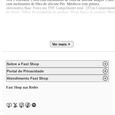
com enchimento de fibra de silicone Pés: Metálicos com pintura
eletrostática Base: Forro em TNT Comprimento total: 227cm Compriment
da chaise: 168cm Profundidade do produto: 95cm Altura do produto: 86c
Largura do produto: 227cm Quantidade de volumes: 2 Volume I: 171cm x
99cm x 90cm (CxPxA) Volume II: 172cm x 99cm x 90cm (CxPxA)
Necessita montagem: Sim Nível de montagem: Básico Garantia: 6 meses
Observações importantes A montagem ou instalação é de responsabilidade
do comprador. Verifique se o local de entrega possui espaço e acesso
adequados conforme as dimensões do produto. A entrega é realizada no
térreo, não incluindo subida de escadas ou içamento. O produto não
Ver mais
acompanha itens decorativos ou acessórios utilizados nas imagens.
Sobre a Fast Shop
Portal de Privacidade
Atendimento Fast Shop
Fast Shop nas Redes