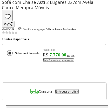
Sofá com Chaise Asti 2 Lugares 227cm Avelã
Couro Mempra Móveis
4000104264
Vendido e entregue por
Webcontinental Marketplace
Ofertas
disponíveis
R$ 8.640,00
Sofá com Chaise Asti 2 Lugares 227cm Avelã Couro Mempra Móveis
R$
7.776,00
no pix
Mais formas de pagamento
Consultar
Entrega e retira