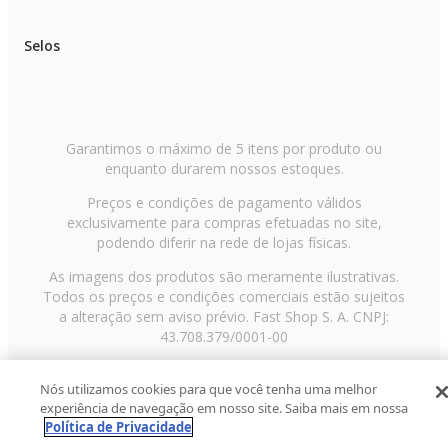
Selos
Garantimos o máximo de 5 itens por produto ou
enquanto durarem nossos estoques.
Preços e condições de pagamento válidos
exclusivamente para compras efetuadas no site,
podendo diferir na rede de lojas físicas.
As imagens dos produtos são meramente ilustrativas.
Todos os preços e condições comerciais estão sujeitos
a alteração sem aviso prévio. Fast Shop S. A. CNPJ:
43.708.379/0001-00
Avenida Zaki Narchi, nº 1650, sobreloja, Carandiru, São
Nós utilizamos cookies para que você tenha uma melhor
Paulo/SP, CEP 02029-001, Telefone: 11 3003-3728 ©
experiência de navegação em nosso site. Saiba mais em nossa
2013 Fast Shop - Todos os direitos reservados
RF
Política de Privacidade