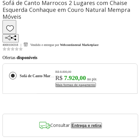
Sofá de Canto Marrocos 2 Lugares com Chaise
Esquerda Conhaque em Couro Natural Mempra
Móveis
4000104318
Vendido e entregue por
Webcontinental Marketplace
Ofertas
disponíveis
R$ 8.800,00
Sofá de Canto Marrocos 2 Lugares com Chaise Esquerda Conhaque em Couro Natural Mempra Móveis
R$
7.920,00
no pix
Mais formas de pagamento
Consultar
Entrega e retira