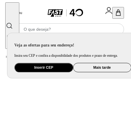
Fechar
Menu
Informe seu CEP
Veja as ofertas para seu endereço!
Insira seu CEP e confira a disponibilidade dos produtos e prazo de entrega.
Home
/
Móveis e Decoração
/
Móveis para Sala de Estar
/
Sofá
Inserir CEP
Mais tarde