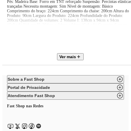
Pés: Madeira Base: Forro em TNT reforçado Suspensão: Percintas elástica
trançadas Necessita montagem: Sim Nível de montagem: Básico
Comprimento do braço: 224cm Comprimento da chaise: 200cm Altura do
Produto: 90cm Largura do Produto: 224cm Profundidade do Produto:
200cm Quantidade de volumes: 2 Volume I: 138cm x 94cm x 94cm
(CxLxA) Volume II: 204cm x 94cm x 94cm (CxLxA) Garantia: 6 meses
Observações importantes A montagem ou instalação é de responsabilidade
do comprador. Verifique se o local de entrega possui espaço e acesso
adequados conforme as dimensões do produto. A entrega é realizada no
térreo, não incluindo subida de escadas ou içamento. O produto não
acompanha itens decorativos ou acessórios utilizados nas imagens.
Ver mais
Sobre a Fast Shop
Portal de Privacidade
Atendimento Fast Shop
Fast Shop nas Redes