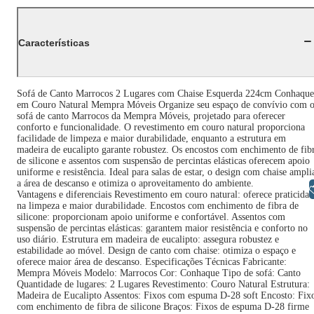
Características
Sofá de Canto Marrocos 2 Lugares com Chaise Esquerda 224cm Conhaque
em Couro Natural Mempra Móveis Organize seu espaço de convívio com 
sofá de canto Marrocos da Mempra Móveis, projetado para oferecer
conforto e funcionalidade. O revestimento em couro natural proporciona
facilidade de limpeza e maior durabilidade, enquanto a estrutura em
madeira de eucalipto garante robustez. Os encostos com enchimento de fib
de silicone e assentos com suspensão de percintas elásticas oferecem apoio
uniforme e resistência. Ideal para salas de estar, o design com chaise ampli
a área de descanso e otimiza o aproveitamento do ambiente.
Libras
Vantagens e diferenciais Revestimento em couro natural: oferece praticida
na limpeza e maior durabilidade. Encostos com enchimento de fibra de
silicone: proporcionam apoio uniforme e confortável. Assentos com
suspensão de percintas elásticas: garantem maior resistência e conforto no
uso diário. Estrutura em madeira de eucalipto: assegura robustez e
estabilidade ao móvel. Design de canto com chaise: otimiza o espaço e
oferece maior área de descanso. Especificações Técnicas Fabricante:
Mempra Móveis Modelo: Marrocos Cor: Conhaque Tipo de sofá: Canto
Quantidade de lugares: 2 Lugares Revestimento: Couro Natural Estrutura:
Madeira de Eucalipto Assentos: Fixos com espuma D-28 soft Encosto: Fix
com enchimento de fibra de silicone Braços: Fixos de espuma D-28 firme