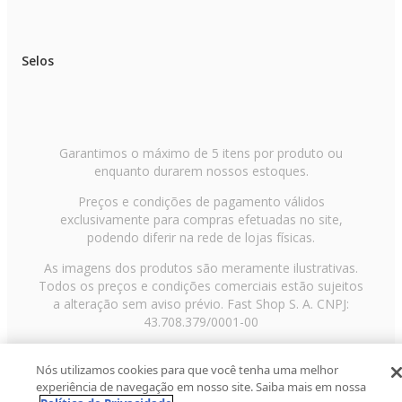
Selos
Garantimos o máximo de 5 itens por produto ou
enquanto durarem nossos estoques.
Preços e condições de pagamento válidos
exclusivamente para compras efetuadas no site,
podendo diferir na rede de lojas físicas.
As imagens dos produtos são meramente ilustrativas.
Todos os preços e condições comerciais estão sujeitos
a alteração sem aviso prévio. Fast Shop S. A. CNPJ:
43.708.379/0001-00
Avenida Zaki Narchi, nº 1650, sobreloja, Carandiru, São
Nós utilizamos cookies para que você tenha uma melhor
Paulo/SP, CEP 02029-001, Telefone: 11 3003-3728 ©
experiência de navegação em nosso site. Saiba mais em nossa
2013 Fast Shop - Todos os direitos reservados
RF