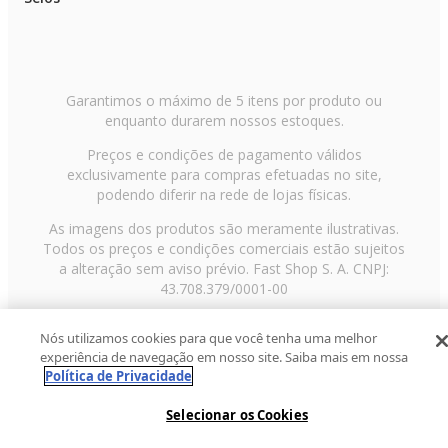
Garantimos o máximo de 5 itens por produto ou
enquanto durarem nossos estoques.
Preços e condições de pagamento válidos
exclusivamente para compras efetuadas no site,
podendo diferir na rede de lojas físicas.
As imagens dos produtos são meramente ilustrativas.
Todos os preços e condições comerciais estão sujeitos
a alteração sem aviso prévio. Fast Shop S. A. CNPJ:
43.708.379/0001-00
Avenida Zaki Narchi, nº 1650, sobreloja, Carandiru, São
Nós utilizamos cookies para que você tenha uma melhor
Paulo/SP, CEP 02029-001, Telefone: 11 3003-3728 ©
experiência de navegação em nosso site. Saiba mais em nossa
2013 Fast Shop - Todos os direitos reservados
RF
Política de Privacidade
Selecionar os Cookies