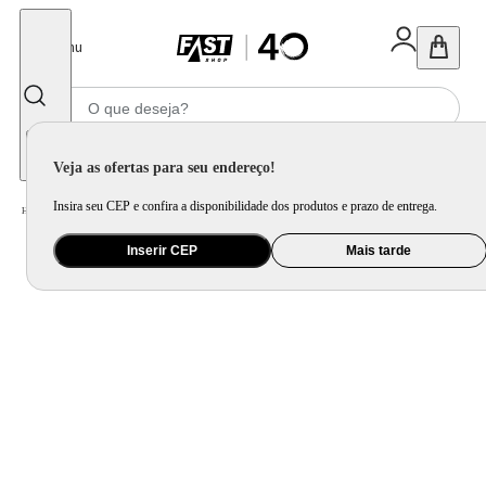
Fechar
Menu
Informe seu CEP
Veja as ofertas para seu endereço!
Insira seu CEP e confira a disponibilidade dos produtos e prazo de entrega.
Home
/
Móveis e Decoração
/
Móveis para Sala de Estar
/
Sofá
Inserir CEP
Mais tarde