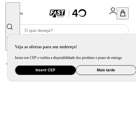
Fechar
Menu
Informe seu CEP
Veja as ofertas para seu endereço!
Insira seu CEP e confira a disponibilidade dos produtos e prazo de entrega.
Home
/
Móveis e Decoração
/
Móveis para Sala de Estar
/
Sofá
Inserir CEP
Mais tarde