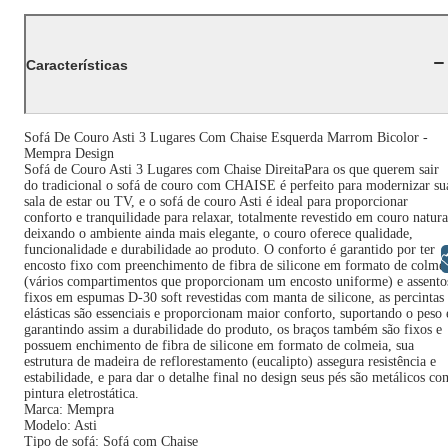
Características
Sofá De Couro Asti 3 Lugares Com Chaise Esquerda Marrom Bicolor -
Mempra Design
Sofá de Couro Asti 3 Lugares com Chaise DireitaPara os que querem sair
do tradicional o sofá de couro com CHAISE é perfeito para modernizar su
sala de estar ou TV, e o sofá de couro Asti é ideal para proporcionar
conforto e tranquilidade para relaxar, totalmente revestido em couro natura
deixando o ambiente ainda mais elegante, o couro oferece qualidade,
funcionalidade e durabilidade ao produto. O conforto é garantido por ter
Libras
encosto fixo com preenchimento de fibra de silicone em formato de colme
(vários compartimentos que proporcionam um encosto uniforme) e assento
fixos em espumas D-30 soft revestidas com manta de silicone, as percintas
elásticas são essenciais e proporcionam maior conforto, suportando o peso 
garantindo assim a durabilidade do produto, os braços também são fixos e
possuem enchimento de fibra de silicone em formato de colmeia, sua
estrutura de madeira de reflorestamento (eucalipto) assegura resistência e
estabilidade, e para dar o detalhe final no design seus pés são metálicos co
pintura eletrostática.
Marca: Mempra
Modelo: Asti
Tipo de sofá: Sofá com Chaise