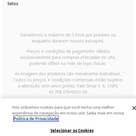
Selos
Marca: Mempra Design
Modelo:
Tipo de sofá: Modular
Tamanho: 3 lugares
Estrutura: Madeira de reflorestamento (Eucalipto)
Revestimento: Couro l
Assentos: Espuma D-33 Soft
Garantimos o máximo de 5 itens por produto ou
Encostos: Espuma D-23 Soft
enquanto durarem nossos estoques.
Braços: Espuma D-23
Pés: Madeira tingida
Preços e condições de pagamento válidos
Base: Forro em TNT reforçado
exclusivamente para compras efetuadas no site,
Dimensões do produto: 2,54 2,34 m x 0,96 x 0,85 m (CxPxA)
podendo diferir na rede de lojas físicas.
Dimensões da embalagem: vol. 1 1,46 m x 0,96 m x 0,85 m (CxPxA) vol.
2 1,16 m x 0,96 m x 0,85 m (CxPxA)
As imagens dos produtos são meramente ilustrativas.
Todos os preços e condições comerciais estão sujeitos
Necessita Montagem: Sim
a alteração sem aviso prévio. Fast Shop S. A. CNPJ:
Nível de montagem: Básico
43.708.379/0001-00
do fabricante: 6 meses
As medidas podem variar até 3% por serem fabricados manualmente
Avenida Zaki Narchi, nº 1650, sobreloja, Carandiru, São
Nós utilizamos cookies para que você tenha uma melhor
Paulo/SP, CEP 02029-001, Telefone: 11 3003-3728 ©
experiência de navegação em nosso site. Saiba mais em nossa
2013 Fast Shop - Todos os direitos reservados
RF
Observações:
Política de Privacidade
Selecionar os Cookies
- Sofá produzido em couro, a Clube Móveis NÃO trabalha com produtos