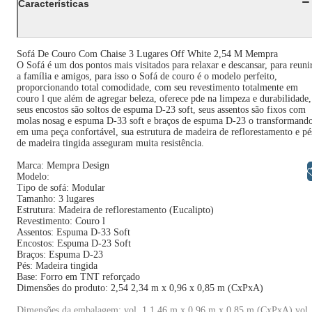
Características
Sofá De Couro Com Chaise 3 Lugares Off White 2,54 M Mempra
O Sofá é um dos pontos mais visitados para relaxar e descansar, para reuni
a família e amigos, para isso o Sofá de couro é o modelo perfeito,
proporcionando total comodidade, com seu revestimento totalmente em
couro l que além de agregar beleza, oferece pde na limpeza e durabilidade,
seus encostos são soltos de espuma D-23 soft, seus assentos são fixos com
molas nosag e espuma D-33 soft e braços de espuma D-23 o transformand
em uma peça confortável, sua estrutura de madeira de reflorestamento e pé
de madeira tingida asseguram muita resistência.
Marca: Mempra Design
Libras
Modelo:
Tipo de sofá: Modular
Tamanho: 3 lugares
Estrutura: Madeira de reflorestamento (Eucalipto)
Revestimento: Couro l
Assentos: Espuma D-33 Soft
Encostos: Espuma D-23 Soft
Braços: Espuma D-23
Pés: Madeira tingida
Base: Forro em TNT reforçado
Dimensões do produto: 2,54 2,34 m x 0,96 x 0,85 m (CxPxA)
Dimensões da embalagem: vol. 1 1,46 m x 0,96 m x 0,85 m (CxPxA) vol.