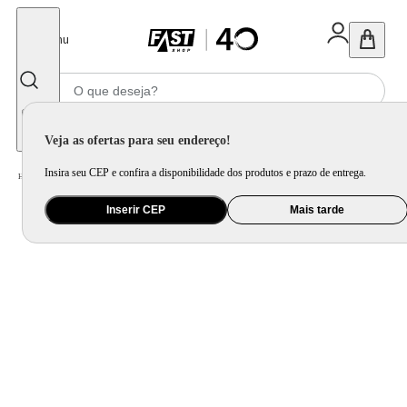
Fechar
Menu
Informe seu CEP
Veja as ofertas para seu endereço!
Insira seu CEP e confira a disponibilidade dos produtos e prazo de entrega.
Home
/
Móveis e Decoração
/
Móveis para Sala de Estar
/
Sofá
Inserir CEP
Mais tarde