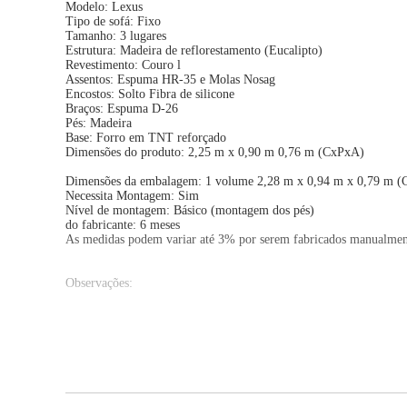
Modelo: Lexus
Tipo de sofá: Fixo
Tamanho: 3 lugares
Estrutura: Madeira de reflorestamento (Eucalipto)
Revestimento: Couro l
Assentos: Espuma HR-35 e Molas Nosag
Encostos: Solto Fibra de silicone
Braços: Espuma D-26
Pés: Madeira
Base: Forro em TNT reforçado
Dimensões do produto: 2,25 m x 0,90 m 0,76 m (CxPxA)
Dimensões da embalagem: 1 volume 2,28 m x 0,94 m x 0,79 m 
Necessita Montagem: Sim
Nível de montagem: Básico (montagem dos pés)
do fabricante: 6 meses
As medidas podem variar até 3% por serem fabricados manualmen
Observações:
- Sofá produzido em couro, a Clube Móveis NÃO trabalha com prod
- A é realizada por transportadora, por isso a Clube Móveis se res
- Por regra, as transportadoras não sobem escadas, o do produto po