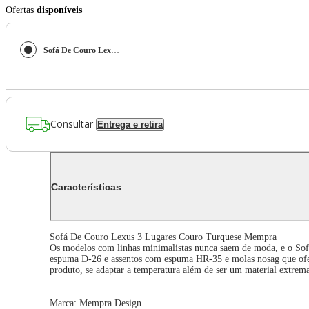
Ofertas
disponíveis
Sofá De Couro Lexus 3 Lugares Couro Turquese Mempra
Consultar
Entrega e retira
Características
Sofá De Couro Lexus 3 Lugares Couro Turquese Mempra
Os modelos com linhas minimalistas nunca saem de moda, e o Sofá 
espuma D-26 e assentos com espuma HR-35 e molas nosag que oferec
produto, se adaptar a temperatura além de ser um material extremam
Marca: Mempra Design