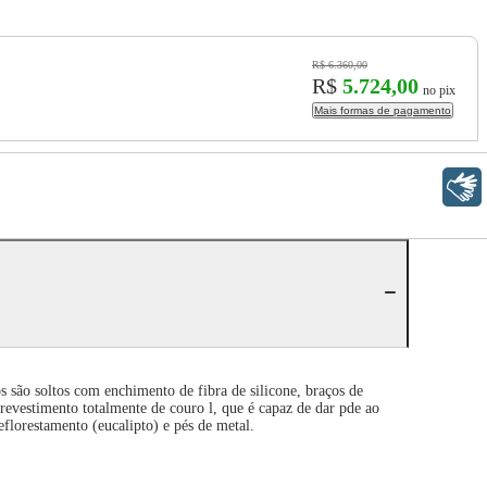
R$ 6.360,00
R$
5.724,00
no pix
Mais formas de pagamento
Libras
 são soltos com enchimento de fibra de silicone, braços de
revestimento totalmente de couro l, que é capaz de dar pde ao
eflorestamento (eucalipto) e pés de metal.