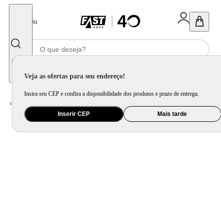
Fechar
Menu
Informe seu CEP
Veja as ofertas para seu endereço!
Insira seu CEP e confira a disponibilidade dos produtos e prazo de entrega.
Home
/
Móveis e Decoração
/
Móveis para Sala de Estar
/
Sofá
Inserir CEP
Mais tarde