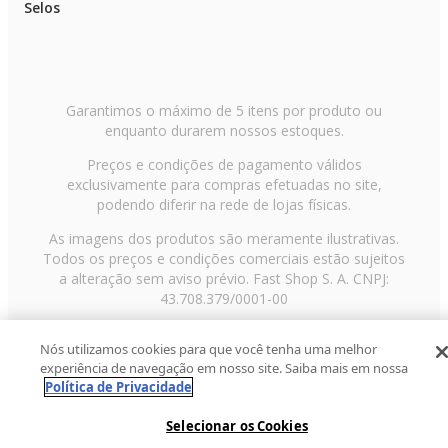
Selos
As medidas podem variar até 3% por serem fabricados manualmente
Observações:
- Nos responsabilizamos somente com a até o piso térreo da sua casa ou
apartamento. Não subimos escadas ou elevadores.
- Os módulos são entregues desmontados. Confira as medidas de cada
Garantimos o máximo de 5 itens por produto ou
volume para ter certeza de que vai passar pela porta,escada ou elevador.
enquanto durarem nossos estoques.
- A contratação de terceiros para subir o produto através de escadas ou
elevadores é de responsabilidade do comprador.
Preços e condições de pagamento válidos
exclusivamente para compras efetuadas no site,
podendo diferir na rede de lojas físicas.
As imagens dos produtos são meramente ilustrativas.
Todos os preços e condições comerciais estão sujeitos
a alteração sem aviso prévio. Fast Shop S. A. CNPJ:
43.708.379/0001-00
Avenida Zaki Narchi, nº 1650, sobreloja, Carandiru, São
Nós utilizamos cookies para que você tenha uma melhor
Paulo/SP, CEP 02029-001, Telefone: 11 3003-3728 ©
experiência de navegação em nosso site. Saiba mais em nossa
2013 Fast Shop - Todos os direitos reservados
RF
Política de Privacidade
Selecionar os Cookies