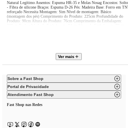
Natural Legítimo Assentos: Espuma HR-35 e Molas Nosag Encostos: Solto
- Fibra de silicone Braços: Espuma D-26 Pés: Madeira Base: Forro em T
reforçado Necessita Montagem: Sim Nível de montagem: Básico
(montagem dos pés) Comprimento do Produto: 225cm Profundidade do
Produto: 90cm Altura do Produto: 76cm Comprimento da Embalagem:
228cm Profundidade da Embalagem: 94cm Altura da Embalagem: 79cm
Quantidade de Volumes: 1 Garantia: 6 meses Observações importantes A
montagem ou instalação é de responsabilidade do comprador. Verifique se 
local de entrega possui espaço e acesso adequados conforme as dimensões
do produto. A entrega é realizada no térreo, não incluindo subida de escada
ou içamento. O produto não acompanha itens decorativos ou acessórios
utilizados nas imagens.
Ver mais
Sobre a Fast Shop
Portal de Privacidade
Atendimento Fast Shop
Fast Shop nas Redes