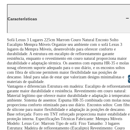
Características
Sofá Lexus 3 Lugares 225cm Marrom Couro Natural Encosto Solto
Eucalipto Mempra Móveis Organize seu ambiente com o sofá Lexus 3
lugares da Mempra Móveis, desenvolvido para oferecer conforto e
durabilidade. A estrutura em eucalipto de reflorestamento garante
resistência, enquanto o revestimento em couro natural proporciona maior
durabilidade e adaptação térmica. Os assentos com espuma HR-35 e molas
nosag oferecem suporte adequado para o uso diário, e os encostos soltos
com fibra de silicone permitem maior flexibilidade nas posições de
descanso. Ideal para salas de estar que valorizam designs minimalistas e
Libras
materiais de qualidade.
Vantagens e diferenciais Estrutura em madeira: Eucalipto de reflorestamen
garante maior durabilidade e resistência. Revestimento em couro natural:
Material legítimo que oferece maior durabilidade e adaptação à temperatur
ambiente. Sistema de assentos: Espuma HR-35 combinada com molas nosa
proporciona conforto otimizado para uso diário. Encostos soltos: Com fibr
de silicone para maior flexibilidade e adaptação às posições de descanso.
Base reforçada: Forro em TNT reforçado proporciona maior estabilidade e
proteção interna. Especificações Técnicas Fabricante: Mempra Móveis
Modelo: Lexus Cor: Marrom Tipo de sofá: Fixo Tamanho: 3 lugares
Estrutura: Madeira de reflorestamento (Eucalipto) Revestimento: Couro