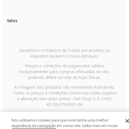
Selos
Garantimos o máximo de 5 itens por produto ou
enquanto durarem nossos estoques.
Preços e condições de pagamento válidos
exclusivamente para compras efetuadas no site,
podendo diferir na rede de lojas físicas.
As imagens dos produtos são meramente ilustrativas.
Todos os preços e condições comerciais estão sujeitos
a alteração sem aviso prévio. Fast Shop S. A. CNPJ:
43.708.379/0001-00
Avenida Zaki Narchi, nº 1650, sobreloja, Carandiru, São
Paulo/SP, CEP 02029-001, Telefone: 11 3003-3728 ©
Nós utilizamos cookies para que você tenha uma melhor
experiência de navegação em nosso site. Saiba mais em nossa
2013 Fast Shop - Todos os direitos reservados
RF