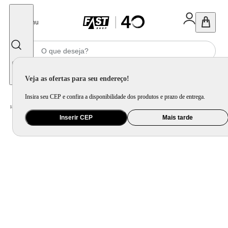
Fechar
Menu
Informe seu CEP
Veja as ofertas para seu endereço!
Insira seu CEP e confira a disponibilidade dos produtos e prazo de entrega.
Home
/
Móveis e Decoração
/
Móveis para Sala de Estar
/
Sofá
Inserir CEP
Mais tarde