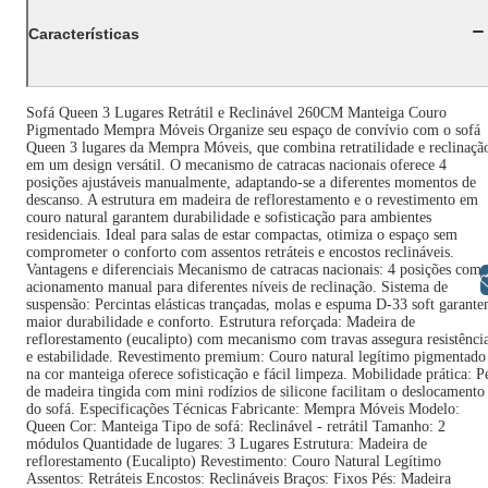
Características
Sofá Queen 3 Lugares Retrátil e Reclinável 260CM Manteiga Couro
Pigmentado Mempra Móveis Organize seu espaço de convívio com o sofá
Queen 3 lugares da Mempra Móveis, que combina retratilidade e reclinaçã
em um design versátil. O mecanismo de catracas nacionais oferece 4
posições ajustáveis manualmente, adaptando-se a diferentes momentos de
descanso. A estrutura em madeira de reflorestamento e o revestimento em
couro natural garantem durabilidade e sofisticação para ambientes
residenciais. Ideal para salas de estar compactas, otimiza o espaço sem
comprometer o conforto com assentos retráteis e encostos reclináveis.
Vantagens e diferenciais Mecanismo de catracas nacionais: 4 posições com
Libras
acionamento manual para diferentes níveis de reclinação. Sistema de
suspensão: Percintas elásticas trançadas, molas e espuma D-33 soft garant
maior durabilidade e conforto. Estrutura reforçada: Madeira de
reflorestamento (eucalipto) com mecanismo com travas assegura resistênci
e estabilidade. Revestimento premium: Couro natural legítimo pigmentado
na cor manteiga oferece sofisticação e fácil limpeza. Mobilidade prática: P
de madeira tingida com mini rodízios de silicone facilitam o deslocamento
do sofá. Especificações Técnicas Fabricante: Mempra Móveis Modelo:
Queen Cor: Manteiga Tipo de sofá: Reclinável - retrátil Tamanho: 2
módulos Quantidade de lugares: 3 Lugares Estrutura: Madeira de
reflorestamento (Eucalipto) Revestimento: Couro Natural Legítimo
Assentos: Retráteis Encostos: Reclináveis Braços: Fixos Pés: Madeira