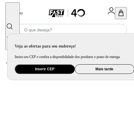
Fechar
Menu
Informe seu CEP
Veja as ofertas para seu endereço!
Insira seu CEP e confira a disponibilidade dos produtos e prazo de entrega.
Home
/
Móveis e Decoração
/
Móveis para Sala de Estar
/
Sofá
Inserir CEP
Mais tarde