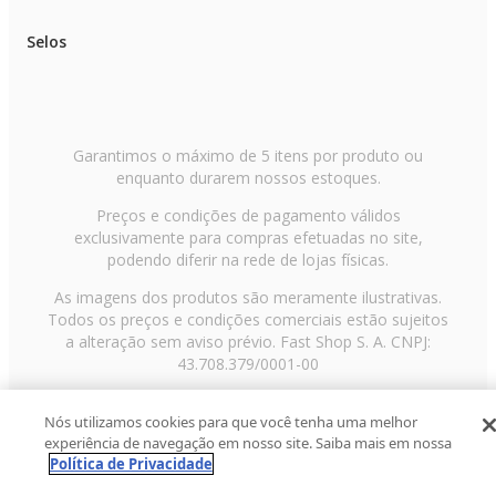
Selos
Garantimos o máximo de 5 itens por produto ou
enquanto durarem nossos estoques.
Preços e condições de pagamento válidos
exclusivamente para compras efetuadas no site,
podendo diferir na rede de lojas físicas.
As imagens dos produtos são meramente ilustrativas.
Todos os preços e condições comerciais estão sujeitos
a alteração sem aviso prévio. Fast Shop S. A. CNPJ:
43.708.379/0001-00
Avenida Zaki Narchi, nº 1650, sobreloja, Carandiru, São
Nós utilizamos cookies para que você tenha uma melhor
Paulo/SP, CEP 02029-001, Telefone: 11 3003-3728 ©
experiência de navegação em nosso site. Saiba mais em nossa
2013 Fast Shop - Todos os direitos reservados
RF
Política de Privacidade