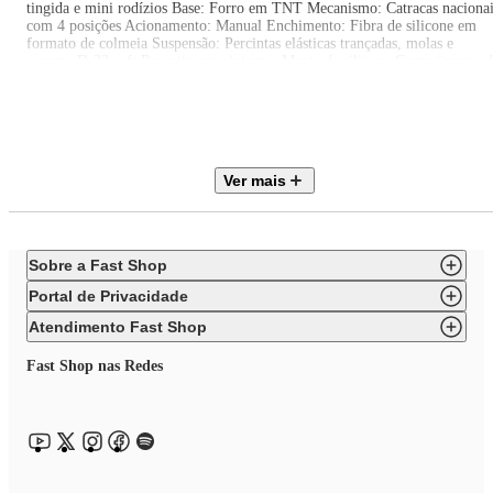
tingida e mini rodízios Base: Forro em TNT Mecanismo: Catracas naciona
com 4 posições Acionamento: Manual Enchimento: Fibra de silicone em
formato de colmeia Suspensão: Percintas elásticas trançadas, molas e
espuma D-33 soft Revestimento interno: Manta de silicone Comprimento 
produto: 260cm Largura do produto: 120cm Altura do produto: 100cm
Profundidade aberto: 170cm Quantidade de volumes: 2 Volume I da
embalagem: 135cm x 125cm x 105cm (CxPxA) Volume II da embalagem:
135cm x 125cm x 105cm (CxPxA) Garantia: 6 meses Observações
importantes A montagem ou instalação é de responsabilidade do comprador
Verifique se o local de entrega possui espaço e acesso adequados conforme
Ver mais
as dimensões do produto. A entrega é realizada no térreo, não incluindo
subida de escadas ou içamento. O produto não acompanha itens decorativo
ou acessórios utilizados nas imagens.
Sobre a Fast Shop
Portal de Privacidade
Atendimento Fast Shop
Fast Shop nas Redes