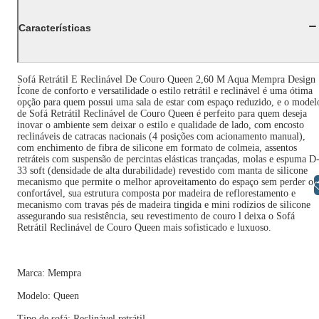
Características
Sofá Retrátil E Reclinável De Couro Queen 2,60 M Aqua Mempra Design
Ícone de conforto e versatilidade o estilo retrátil e reclinável é uma ótima
opção para quem possui uma sala de estar com espaço reduzido, e o model
de Sofá Retrátil Reclinável de Couro Queen é perfeito para quem deseja
inovar o ambiente sem deixar o estilo e qualidade de lado, com encosto
reclináveis de catracas nacionais (4 posições com acionamento manual),
com enchimento de fibra de silicone em formato de colmeia, assentos
retráteis com suspensão de percintas elásticas trançadas, molas e espuma D
33 soft (densidade de alta durabilidade) revestido com manta de silicone
mecanismo que permite o melhor aproveitamento do espaço sem perder o
Libras
confortável, sua estrutura composta por madeira de reflorestamento e
mecanismo com travas pés de madeira tingida e mini rodízios de silicone
assegurando sua resistência, seu revestimento de couro l deixa o Sofá
Retrátil Reclinável de Couro Queen mais sofisticado e luxuoso.
Marca: Mempra
Modelo: Queen
Tipo de sofá: Reclinável retrátil