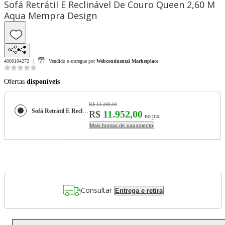
Sofá Retrátil E Reclinável De Couro Queen 2,60 M
Aqua Mempra Design
4000104272
Vendido e entregue por
Webcontinental Marketplace
Ofertas
disponíveis
R$ 13.280,00
Sofá Retrátil E Reclinável De Couro Queen 2,60 M Aqua Mempra Design
R$
11.952,00
no pix
Mais formas de pagamento
Consultar
Entrega e retira