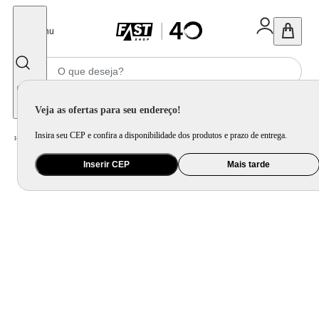
Fechar
Menu
Informe seu CEP
Veja as ofertas para seu endereço!
Insira seu CEP e confira a disponibilidade dos produtos e prazo de entrega.
Home
/
Móveis e Decoração
/
Móveis para Sala de Estar
/
Sofá
Inserir CEP
Mais tarde