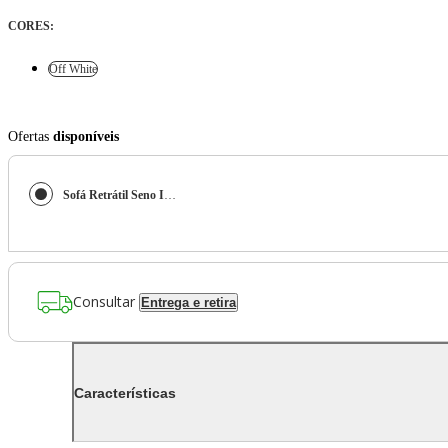
CORES
:
Off White
Ofertas
disponíveis
Sofá Retrátil Seno I em Boucle Aveludado Off White - Westwing Collection
Consultar
Entrega e retira
Características