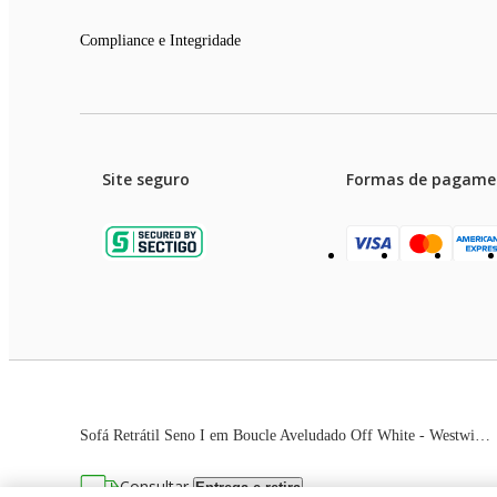
Compliance e Integridade
Site seguro
Formas de pagame
Garanti
Preços e condições de pagament
Sofá Retrátil Seno I em Boucle Aveludado Off White - Westwing Collection
As imagens dos produtos são meramente ilustrativas. T
Consultar
Entrega e retira