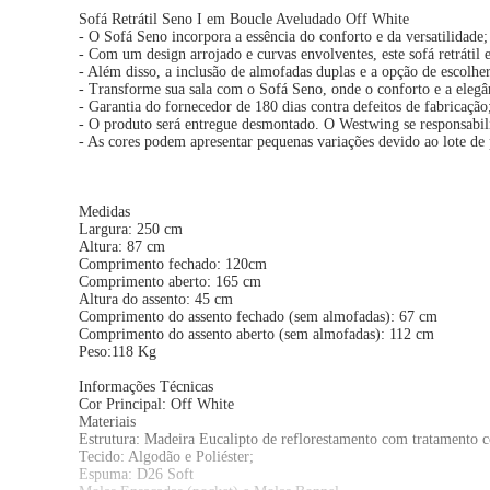
Sofá Retrátil Seno I em Boucle Aveludado Off White
- O Sofá Seno incorpora a essência do conforto e da versatilidade;
- Com um design arrojado e curvas envolventes, este sofá retrátil 
- Além disso, a inclusão de almofadas duplas e a opção de escolhe
- Transforme sua sala com o Sofá Seno, onde o conforto e a elegâ
- Garantia do fornecedor de 180 dias contra defeitos de fabricação
- O produto será entregue desmontado. O Westwing se responsabiliz
- As cores podem apresentar pequenas variações devido ao lote de
Medidas
Largura: 250 cm
Altura: 87 cm
Comprimento fechado: 120cm
Comprimento aberto: 165 cm
Altura do assento: 45 cm
Comprimento do assento fechado (sem almofadas): 67 cm
Comprimento do assento aberto (sem almofadas): 112 cm
Peso:118 Kg
Informações Técnicas
Cor Principal: Off White
Materiais
Estrutura: Madeira Eucalipto de reflorestamento com tratamento 
Tecido: Algodão e Poliéster;
Espuma: D26 Soft