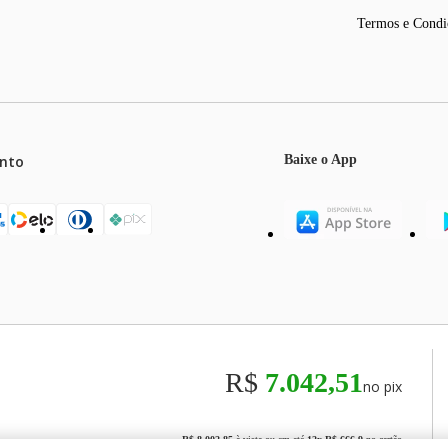
Termos e Condi
nto
Baixe o App
mos o máximo de 5 itens por produto ou enquanto durarem nossos e
o válidos exclusivamente para compras efetuadas no site, podendo di
R$
7.042,51
no pix
odos os preços e condições comerciais estão sujeitos a alteração se
00
R$ 8.002,85
à vista ou em até
12
x
R$ 666,9
no cartão