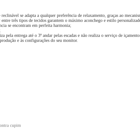
e reclinável se adapta a qualquer preferência de relaxamento, graças ao mecanis
r entre três tipos de tecidos garantem o máximo aconchego e estilo personalizad
ncia se encontram em perfeita harmonia;
;
a pela entrega até o 3º andar pelas escadas e não realiza o serviço de içament
 produção e às configurações do seu monitor.
contra cupim