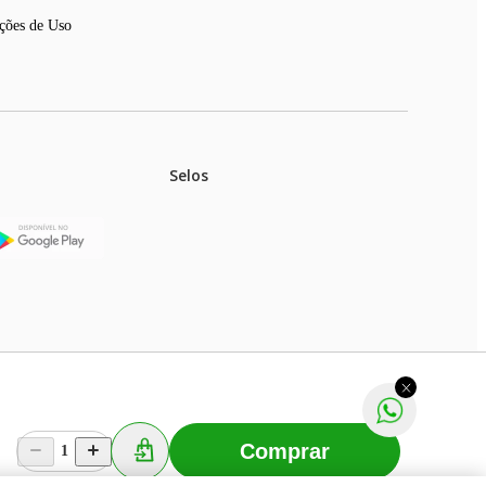
ções de Uso
Selos
stoques.
ferir na rede de lojas físicas.
m aviso prévio. Fast Shop S. A. CNPJ: 43.708.379/0001-
Comprar
1
Selecionar os Cookies