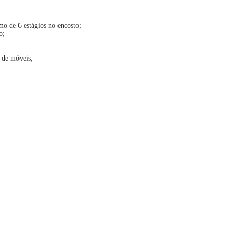
mo de 6 estágios no encosto;
o;
o de móveis;