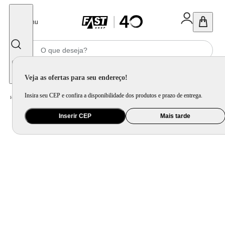
Fechar
Menu
Informe seu CEP
Veja as ofertas para seu endereço!
Insira seu CEP e confira a disponibilidade dos produtos e prazo de entrega.
Home
/
Mercado
/
Bebida
/
Vinho
Inserir CEP
Mais tarde