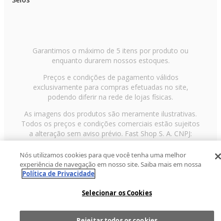
Garantimos o máximo de 5 itens por produto ou
enquanto durarem nossos estoques.
Preços e condições de pagamento válidos
exclusivamente para compras efetuadas no site,
podendo diferir na rede de lojas físicas.
As imagens dos produtos são meramente ilustrativas.
Todos os preços e condições comerciais estão sujeitos
a alteração sem aviso prévio. Fast Shop S. A. CNPJ:
43.708.379/0001-00
Nós utilizamos cookies para que você tenha uma melhor
Avenida Zaki Narchi, nº 1650, sobreloja, Carandiru, São
experiência de navegação em nosso site. Saiba mais em nossa
Paulo/SP, CEP 02029-001, Telefone: 11 3003-3728 ©
Política de Privacidade
2013 Fast Shop - Todos os direitos reservados
RF
Selecionar os Cookies
Rejeitar todos os cookies