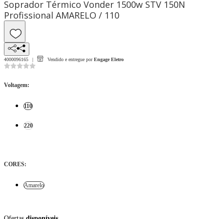
Soprador Térmico Vonder 1500w STV 150N
Profissional AMARELO / 110
4000096165
Vendido e entregue por
Engage Eletro
Voltagem
:
110
220
CORES
:
Amarelo
Ofertas
disponíveis