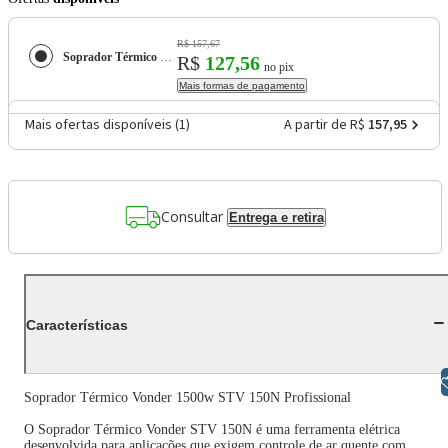
R$ 157,67
Soprador Térmico Vonder 1500w STV 150N Profissional
R$
127,56
no pix
Mais formas de pagamento
Mais ofertas disponíveis (
1
)
A partir de R$
157,95
Consultar
Entrega e retira
Características
Libras
Soprador Térmico Vonder 1500w STV 150N Profissional
O Soprador Térmico Vonder STV 150N é uma ferramenta elétrica
desenvolvida para aplicações que exigem controle de ar quente com