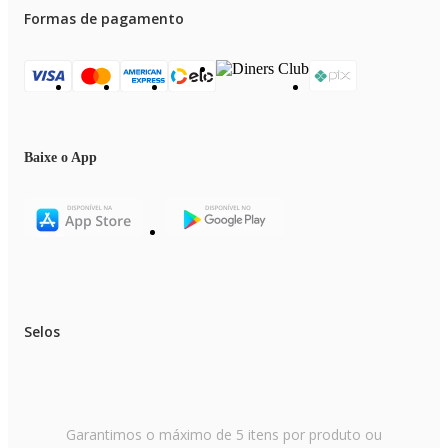
podendo sofrer alterações sem nenhum aviso prévio.
Formas de pagamento
Garantia de 3 meses contra defeitos de fabricação de acordo com as norma
do fabricante.
Baixe o App
Selos
Garantimos o máximo de 5 itens por produto ou