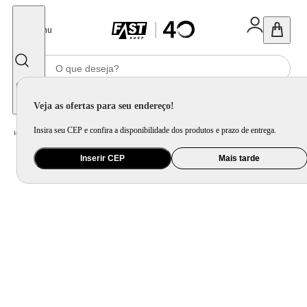
Fechar
Menu
Informe seu CEP
Veja as ofertas para seu endereço!
Insira seu CEP e confira a disponibilidade dos produtos e prazo de entrega.
Home
/
Ferramenta e Jardim
/
Cortador de Grama e Aparador
/
Soprador Térmico Vonder 1500w STV 150N Profissional
Inserir CEP
Mais tarde