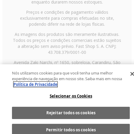
enquanto durarem nossos estoques.
Preços e condições de pagamento válidos
exclusivamente para compras efetuadas no site,
podendo diferir na rede de lojas físicas.
As imagens dos produtos são meramente ilustrativas.
Todos os preços e condições comerciais estão sujeitos
a alteração sem aviso prévio. Fast Shop S. A. CNPJ:
43.708.379/0001-00
Avenida Zaki Narchi, nº 1650, sobreloja, Carandiru, São
Paulo/SP, CEP 02029-001, Telefone: 11 3003-3728 ©
Nós utilizamos cookies para que você tenha uma melhor
2013 Fast Shop - Todos os direitos reservados
RF
experiência de navegação em nosso site. Saiba mais em nossa
Política de Privacidade
Selecionar os Cookies
Rejeitar todos os cookies
Comprar
1
Permitir todos os cookies