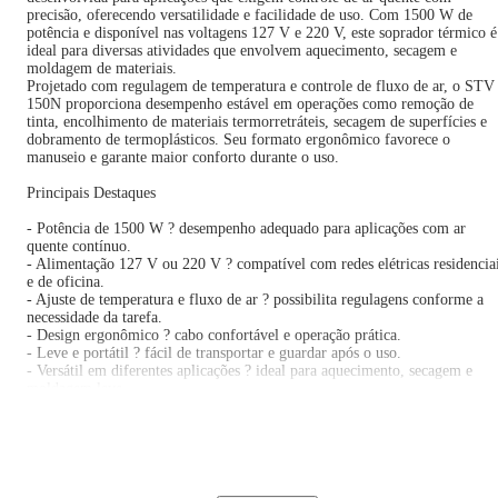
precisão, oferecendo versatilidade e facilidade de uso. Com 1500 W de
potência e disponível nas voltagens 127 V e 220 V, este soprador térmico é
ideal para diversas atividades que envolvem aquecimento, secagem e
moldagem de materiais.
Projetado com regulagem de temperatura e controle de fluxo de ar, o STV
150N proporciona desempenho estável em operações como remoção de
tinta, encolhimento de materiais termorretráteis, secagem de superfícies e
dobramento de termoplásticos. Seu formato ergonômico favorece o
manuseio e garante maior conforto durante o uso.
Principais Destaques
- Potência de 1500 W ? desempenho adequado para aplicações com ar
quente contínuo.
- Alimentação 127 V ou 220 V ? compatível com redes elétricas residencia
e de oficina.
- Ajuste de temperatura e fluxo de ar ? possibilita regulagens conforme a
necessidade da tarefa.
- Design ergonômico ? cabo confortável e operação prática.
- Leve e portátil ? fácil de transportar e guardar após o uso.
- Versátil em diferentes aplicações ? ideal para aquecimento, secagem e
moldagem leve.
Específicações Técnicas Principais:
Modelo: STV 150N
Marca: Vonder
Potência: 1500 W