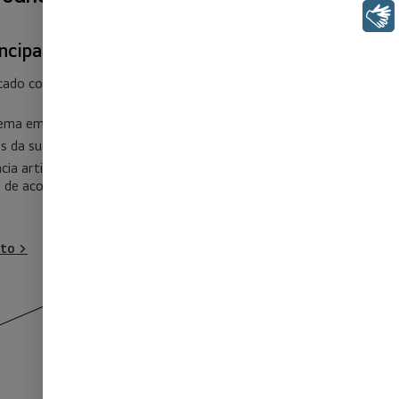
Libras
ncipais
cado com som surround de 5.1 canais e
nema em casa com os alto-falantes traseiros
vés da sua TV com WOW Interface
cia artificial que ajusta a equalização do
 de acordo com o conteúdo que estiver
to >