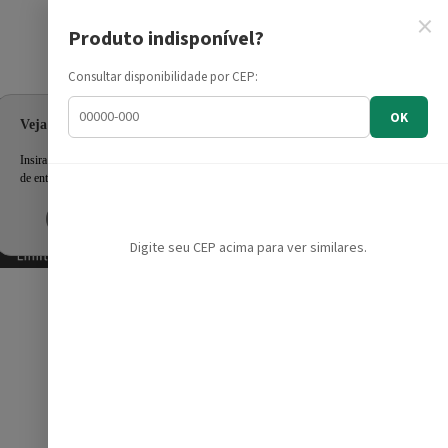
×
Produto indisponível?
Informe seu CEP
Consultar disponibilidade por CEP:
OK
Veja as ofertas para seu endereço!
Insira seu CEP e confira a disponibilidade dos produtos e prazo
de entrega.
Inserir CEP
Mais tarde
Digite seu CEP acima para ver similares.