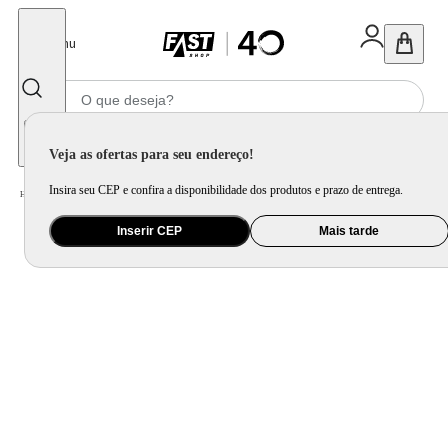
Fechar
Menu
Informe seu CEP
Veja as ofertas para seu endereço!
Insira seu CEP e confira a disponibilidade dos produtos e prazo de entrega.
Home
/
Áudio
/
Soundbar e Receiver
Inserir CEP
Mais tarde