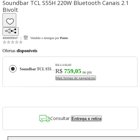
Soundbar TCL S55H 220W Bluetooth Canais 2.1
Bivolt
4000099647
Vendido e entregue por
Ponto
Ofertas
disponíveis
R$ 1.149,00
Soundbar TCL S55H 220W Bluetooth Canais 2.1 Bivolt
R$
759,05
no pix
Mais formas de pagamento
Consultar
Entrega e retira