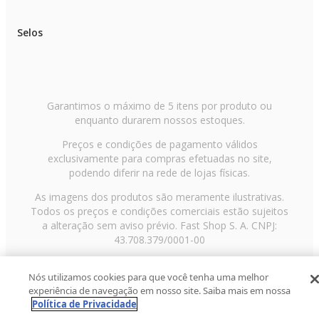
Selos
Garantimos o máximo de 5 itens por produto ou
enquanto durarem nossos estoques.
Preços e condições de pagamento válidos
exclusivamente para compras efetuadas no site,
podendo diferir na rede de lojas físicas.
As imagens dos produtos são meramente ilustrativas.
Todos os preços e condições comerciais estão sujeitos
a alteração sem aviso prévio. Fast Shop S. A. CNPJ:
43.708.379/0001-00
Avenida Zaki Narchi, nº 1650, sobreloja, Carandiru, São
Nós utilizamos cookies para que você tenha uma melhor
Paulo/SP, CEP 02029-001, Telefone: 11 3003-3728 ©
experiência de navegação em nosso site. Saiba mais em nossa
2013 Fast Shop - Todos os direitos reservados
RF
Política de Privacidade