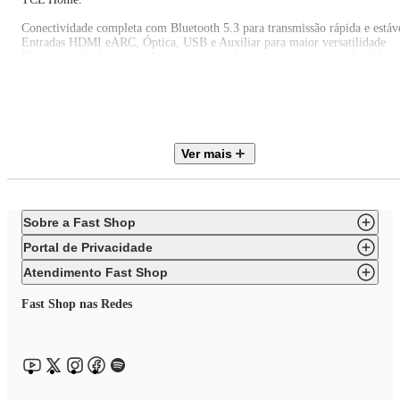
Conectividade completa com Bluetooth 5.3 para transmissão rápida e estáv
Entradas HDMI eARC, Óptica, USB e Auxiliar para maior versatilidade
Design esculpido com acabamento escovado, resistente a marcas de dedo
Estrutura projetada para evitar vazamento de som
Iluminação LED
Além de elegante, conta com iluminação LED inferior que adiciona um
toque moderno ao ambiente.
Explore a linha completa de produtos TCL e leve para sua casa o melhor 
Ver mais
tecnologia, inovação e qualidade em Som e Áudio!
Sobre a Fast Shop
Portal de Privacidade
Atendimento Fast Shop
Fast Shop nas Redes