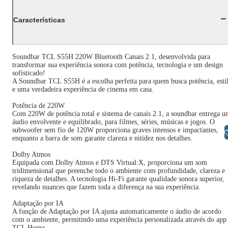
Características
Soundbar TCL S55H 220W Bluetooth Canais 2.1, desenvolvida para
transformar sua experiência sonora com potência, tecnologia e um design
sofisticado!
A Soundbar TCL S55H é a escolha perfeita para quem busca potência, esti
e uma verdadeira experiência de cinema em casa.
Potência de 220W
Com 220W de potência total e sistema de canais 2.1, a soundbar entrega 
áudio envolvente e equilibrado, para filmes, séries, músicas e jogos. O
subwoofer sem fio de 120W proporciona graves intensos e impactantes,
Libras
enquanto a barra de som garante clareza e nitidez nos detalhes.
Dolby Atmos
Equipada com Dolby Atmos e DTS Virtual:X, proporciona um som
tridimensional que preenche todo o ambiente com profundidade, clareza e
riqueza de detalhes. A tecnologia Hi-Fi garante qualidade sonora superior,
revelando nuances que fazem toda a diferença na sua experiência.
Adaptação por IA
A função de Adaptação por IA ajusta automaticamente o áudio de acordo
com o ambiente, permitindo uma experiência personalizada através do app
TCL Home.