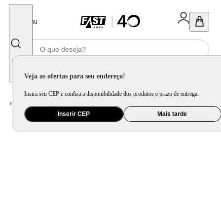
Fechar
Menu
Informe seu CEP
Veja as ofertas para seu endereço!
Insira seu CEP e confira a disponibilidade dos produtos e prazo de entrega.
Home
/
Utilidade Doméstica
/
Mesa
/
Mesa Posta
Inserir CEP
Mais tarde