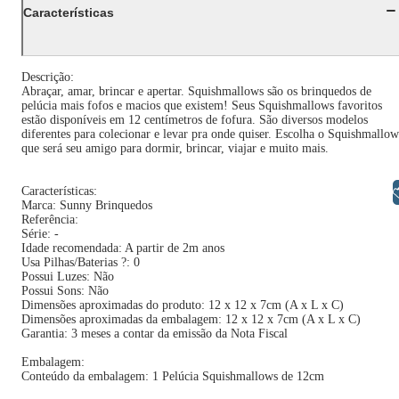
Características
Descrição:
Abraçar, amar, brincar e apertar. Squishmallows são os brinquedos de
pelúcia mais fofos e macios que existem! Seus Squishmallows favoritos
estão disponíveis em 12 centímetros de fofura. São diversos modelos
diferentes para colecionar e levar pra onde quiser. Escolha o Squishmallow
que será seu amigo para dormir, brincar, viajar e muito mais.
Libras
Características:
Marca: Sunny Brinquedos
Referência:
Série: -
Idade recomendada: A partir de 2m anos
Usa Pilhas/Baterias ?: 0
Possui Luzes: Não
Possui Sons: Não
Dimensões aproximadas do produto: 12 x 12 x 7cm (A x L x C)
Dimensões aproximadas da embalagem: 12 x 12 x 7cm (A x L x C)
Garantia: 3 meses a contar da emissão da Nota Fiscal
Embalagem:
Conteúdo da embalagem: 1 Pelúcia Squishmallows de 12cm