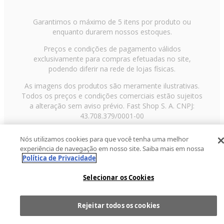
Garantimos o máximo de 5 itens por produto ou
enquanto durarem nossos estoques.
Preços e condições de pagamento válidos
exclusivamente para compras efetuadas no site,
podendo diferir na rede de lojas físicas.
As imagens dos produtos são meramente ilustrativas.
Todos os preços e condições comerciais estão sujeitos
a alteração sem aviso prévio. Fast Shop S. A. CNPJ:
43.708.379/0001-00
Avenida Zaki Narchi, nº 1650, sobreloja, Carandiru, São
Nós utilizamos cookies para que você tenha uma melhor
Paulo/SP, CEP 02029-001, Telefone: 11 3003-3728 ©
experiência de navegação em nosso site. Saiba mais em nossa
2013 Fast Shop - Todos os direitos reservados
RF
Política de Privacidade
Selecionar os Cookies
Rejeitar todos os cookies