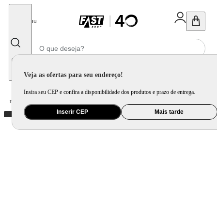
Fechar
Menu
Informe seu CEP
Veja as ofertas para seu endereço!
Insira seu CEP e confira a disponibilidade dos produtos e prazo de entrega.
Home
/
Brinquedo e Colecionável
/
Primeira Infância e Pelúcia
Inserir CEP
Mais tarde