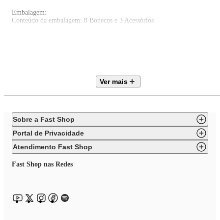
Embalagem:
Conteúdo da embalagem: 8 Bonecos e 3 Acessórios
Certificado Inmetro: REGISTRO 004077/2021
Produtos de decoração não inclusos. Imagens meramente ilustrativas.
As cores dos objetos podem sofrer alterações devido a luminosidade,
configurações do monitor e até mesmo a percepção do usuário.
Ver mais
Sobre a Fast Shop
Portal de Privacidade
Atendimento Fast Shop
Fast Shop nas Redes