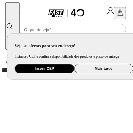
Fechar
Menu
Informe seu CEP
Veja as ofertas para seu endereço!
Insira seu CEP e confira a disponibilidade dos produtos e prazo de entrega.
Home
/
Brinquedo e Colecionável
/
Para Colecionar
Inserir CEP
Mais tarde