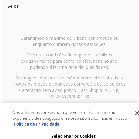
Selos
Garantimos o máximo de 5 itens por produto ou
enquanto durarem nossos estoques.
Preços e condições de pagamento válidos
exclusivamente para compras efetuadas no site,
podendo diferir na rede de lojas físicas.
As imagens dos produtos são meramente ilustrativas.
Todos os preços e condições comerciais estão sujeitos
a alteração sem aviso prévio. Fast Shop S. A. CNPJ:
43.708.379/0001-00
Avenida Zaki Narchi, nº 1650, sobreloja, Carandiru, São
Nós utilizamos cookies para que você tenha uma melhor
Paulo/SP, CEP 02029-001, Telefone: 11 3003-3728 ©
experiência de navegação em nosso site. Saiba mais em nossa
2013 Fast Shop - Todos os direitos reservados
RF
Política de Privacidade
Selecionar os Cookies