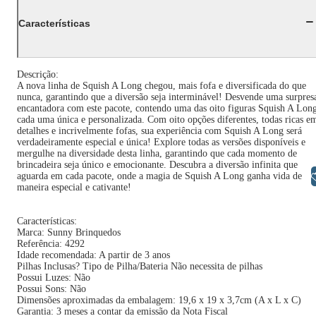
Características
Descrição:
A nova linha de Squish A Long chegou, mais fofa e diversificada do que
nunca, garantindo que a diversão seja interminável! Desvende uma surpres
encantadora com este pacote, contendo uma das oito figuras Squish A Lon
cada uma única e personalizada. Com oito opções diferentes, todas ricas e
detalhes e incrivelmente fofas, sua experiência com Squish A Long será
verdadeiramente especial e única! Explore todas as versões disponíveis e
mergulhe na diversidade desta linha, garantindo que cada momento de
brincadeira seja único e emocionante. Descubra a diversão infinita que
Libras
aguarda em cada pacote, onde a magia de Squish A Long ganha vida de
maneira especial e cativante!
Características:
Marca: Sunny Brinquedos
Referência: 4292
Idade recomendada: A partir de 3 anos
Pilhas Inclusas? Tipo de Pilha/Bateria Não necessita de pilhas
Possui Luzes: Não
Possui Sons: Não
Dimensões aproximadas da embalagem: 19,6 x 19 x 3,7cm (A x L x C)
Garantia: 3 meses a contar da emissão da Nota Fiscal