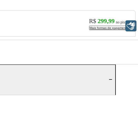
R$
299,99
no pix
Libras
Mais formas de pagamento