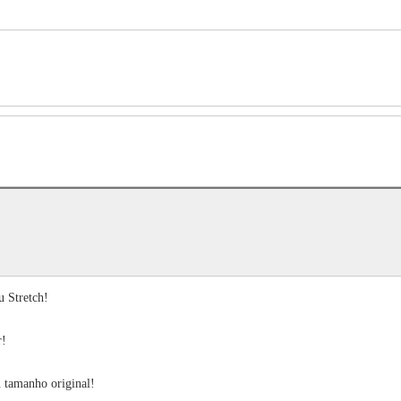
u Stretch!
r!
u tamanho original!