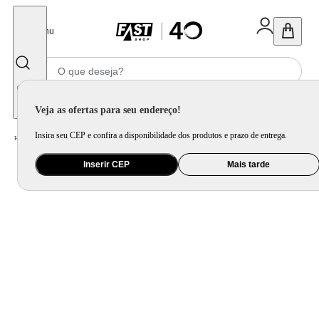
Fechar
Menu
Informe seu CEP
Veja as ofertas para seu endereço!
Insira seu CEP e confira a disponibilidade dos produtos e prazo de entrega.
Home
/
Utilidade Doméstica
/
Cozinha
/
Acessório Complementar para Cozinha
Inserir CEP
Mais tarde