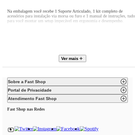
Na embalagem você recebe 1 Suporte Articulado, 1 kit completo de
acessórios para instalação via morsa ou furo e 1 manual de instruções, tudo
para você montar um setup impecável em ergonomia e desempenho.
Características Técnicas
Ver mais
Tipo: Articulado de Mesa Híbrido para 2 Monitores (1 com Pistão a Gás)
Polegadas compatíveis: 17" a 35"
Sobre a Fast Shop
Portal de Privacidade
Carga máxima: 2 a 9kg (por braço)
Atendimento Fast Shop
Fast Shop nas Redes
Ajuste de altura: Até 675mm