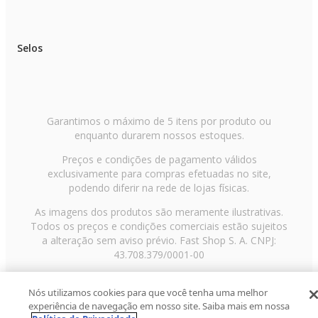
Compatibilidade: Monitores LED / LCD
Selos
Cor: Preto
Extras: Pistão a gás de 5ª geração, Certificado de ergonomia (NR17),
organizador de cabos, instalação via morsa ou furo.
Garantimos o máximo de 5 itens por produto ou
enquanto durarem nossos estoques.
IMPORTANTE
Preços e condições de pagamento válidos
exclusivamente para compras efetuadas no site,
:: As imagens dos produtos são meramente ilustrativas e podem apresentar
pequenas variações de cor ou acabamento, conforme iluminação, resolução
podendo diferir na rede de lojas físicas.
do monitor ou percepção visual.
As imagens dos produtos são meramente ilustrativas.
:: Objetos de decoração e itens adicionais exibidos nas fotos não
Todos os preços e condições comerciais estão sujeitos
acompanham o produto.
a alteração sem aviso prévio. Fast Shop S. A. CNPJ:
43.708.379/0001-00
:: Todas as informações técnicas e características dos produtos são de
responsabilidade da marca ELG, podendo sofrer alterações sem aviso
prévio.
Avenida Zaki Narchi, nº 1650, sobreloja, Carandiru, São
Nós utilizamos cookies para que você tenha uma melhor
Paulo/SP, CEP 02029-001, Telefone: 11 3003-3728 ©
:: Os pedidos são sempre enviados de forma completa. Caso haja produtos
experiência de navegação em nosso site. Saiba mais em nossa
2013 Fast Shop - Todos os direitos reservados
RF
com prazos de postagem diferentes, será considerado o maior prazo para