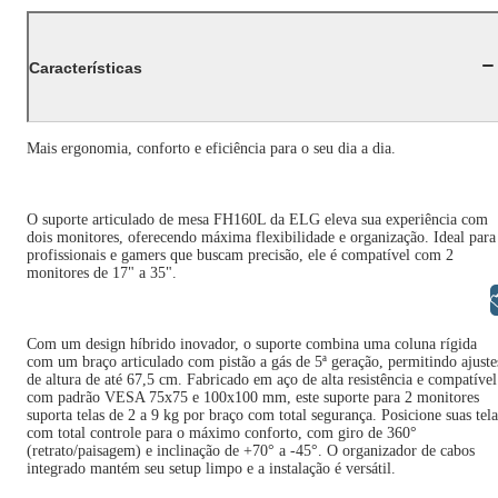
Características
Mais ergonomia, conforto e eficiência para o seu dia a dia.
O suporte articulado de mesa FH160L da ELG eleva sua experiência com
dois monitores, oferecendo máxima flexibilidade e organização. Ideal para
profissionais e gamers que buscam precisão, ele é compatível com 2
monitores de 17" a 35".
Libras
Com um design híbrido inovador, o suporte combina uma coluna rígida
com um braço articulado com pistão a gás de 5ª geração, permitindo ajuste
de altura de até 67,5 cm. Fabricado em aço de alta resistência e compatível
com padrão VESA 75x75 e 100x100 mm, este suporte para 2 monitores
suporta telas de 2 a 9 kg por braço com total segurança. Posicione suas tela
com total controle para o máximo conforto, com giro de 360°
(retrato/paisagem) e inclinação de +70° a -45°. O organizador de cabos
integrado mantém seu setup limpo e a instalação é versátil.