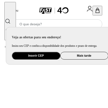
Fechar
Menu
Informe seu CEP
Veja as ofertas para seu endereço!
Insira seu CEP e confira a disponibilidade dos produtos e prazo de entrega.
Home
/
Informática e Games
/
Periférico
/
Carregador, HD Externo, Powerbank e Mais
Inserir CEP
Mais tarde