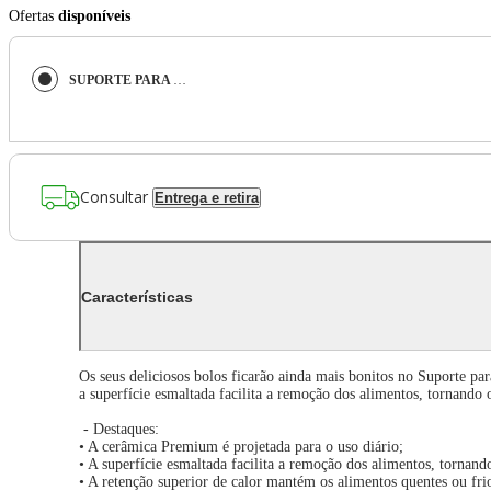
Ofertas
disponíveis
SUPORTE PARA BOLO LE CREUSET EM CERÂMICA BRANCO 81603300100003
Consultar
Entrega e retira
Características
Os seus deliciosos bolos ficarão ainda mais bonitos no Suporte pa
a superfície esmaltada facilita a remoção dos alimentos, tornando 
- Destaques:
• A cerâmica Premium é projetada para o uso diário;
• A superfície esmaltada facilita a remoção dos alimentos, tornand
• A retenção superior de calor mantém os alimentos quentes ou frio