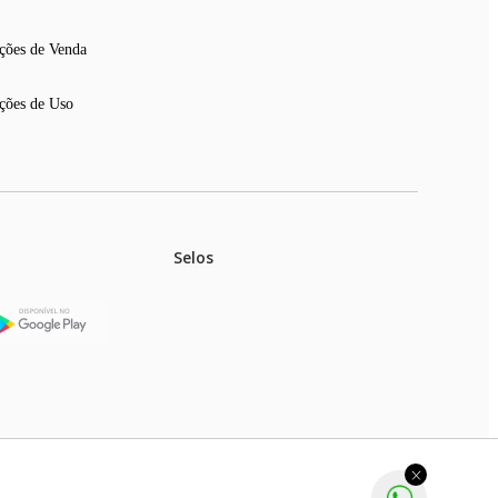
ções de Venda
ções de Uso
Selos
stoques.
ferir na rede de lojas físicas.