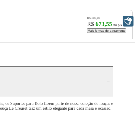
R$ 709,00
Libras
R$
673,55
no pix
Mais formas de pagamento
is, os Suportes para Bolo fazem parte de nossa coleção de louças e
louça Le Creuset traz um estilo elegante para cada mesa e ocasião.