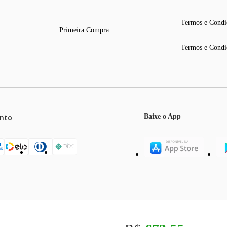
Termos e Condi
Primeira Compra
Termos e Condi
nto
Baixe o App
mos o máximo de 5 itens por produto ou enquanto durarem nossos e
o válidos exclusivamente para compras efetuadas no site, podendo di