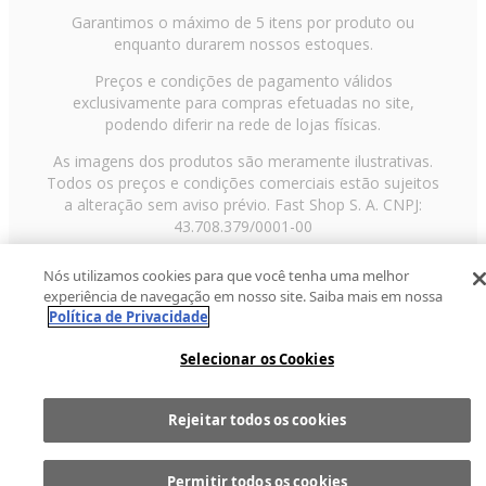
Garantimos o máximo de 5 itens por produto ou
enquanto durarem nossos estoques.
Preços e condições de pagamento válidos
exclusivamente para compras efetuadas no site,
podendo diferir na rede de lojas físicas.
As imagens dos produtos são meramente ilustrativas.
Todos os preços e condições comerciais estão sujeitos
a alteração sem aviso prévio. Fast Shop S. A. CNPJ:
43.708.379/0001-00
Avenida Zaki Narchi, nº 1650, sobreloja, Carandiru, São
Nós utilizamos cookies para que você tenha uma melhor
Paulo/SP, CEP 02029-001, Telefone: 11 3003-3728 ©
experiência de navegação em nosso site. Saiba mais em nossa
2013 Fast Shop - Todos os direitos reservados
RF
Política de Privacidade
Selecionar os Cookies
Rejeitar todos os cookies
Comprar
1
Permitir todos os cookies