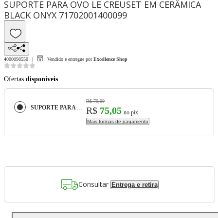
SUPORTE PARA OVO LE CREUSET EM CERÂMICA
BLACK ONYX 71702001400099
4000098550
Vendido e entregue por
Excellence Shop
Ofertas
disponíveis
R$ 79,00
SUPORTE PARA OVO LE CREUSET EM CERÂMICA BLACK ONYX 71702001400099
R$
75,05
no pix
Mais formas de pagamento
Consultar
Entrega e retira