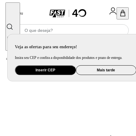
Fechar
Menu
Informe seu CEP
Veja as ofertas para seu endereço!
Insira seu CEP e confira a disponibilidade dos produtos e prazo de entrega.
Home
/
Utilidade Doméstica
/
Mesa
/
Utensílio de Mesa
Inserir CEP
Mais tarde