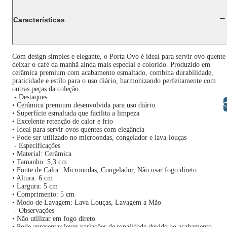
Características
Com design simples e elegante, o Porta Ovo é ideal para servir ovo quente
deixar o café da manhã ainda mais especial e colorido. Produzido em
cerâmica premium com acabamento esmaltado, combina durabilidade,
praticidade e estilo para o uso diário, harmonizando perfeitamente com
outras peças da coleção.
- Destaques
Libras
• Cerâmica premium desenvolvida para uso diário
• Superfície esmaltada que facilita a limpeza
• Excelente retenção de calor e frio
• Ideal para servir ovos quentes com elegância
• Pode ser utilizado no microondas, congelador e lava-louças
- Especificações
• Material: Cerâmica
• Tamanho: 5,3 cm
• Fonte de Calor: Microondas, Congelador, Não usar fogo direto
• Altura: 6 cm
• Largura: 5 cm
• Comprimento: 5 cm
• Modo de Lavagem: Lava Louças, Lavagem a Mão
- Observações
• Não utilizar em fogo direto
• Pode apresentar leves variações de tonalidade devido ao acabamento